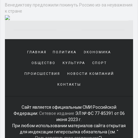
Венедиктову предложили покинуть Россию из-за неуважения
к стране
Yakından
tanıdığı
ГЛАВНАЯ
ПОЛИТИКА
ЭКОНОМИКА
sürekli
beraber
ОБЩЕСТВО
КУЛЬТУРА
СПОРТ
zaman
geçirerek
ПРОИСШЕСТВИЯ
НОВОСТИ КОМПАНИЙ
günlerini
КОНТАКТЫ
harcadığı
porno
izle
kadar
Сайт является официальным СМИ Российской
yakın
Федерации:
Сетевое издание
ЭЛ № ФС 77-85391 от 06
olan
июня 2023 г.
arkadaşına
При любом использовании материалов сайта открытая
misafir
для индексации гиперссылка обязательна (см. "
olarak
Пользовательское соглашение
").