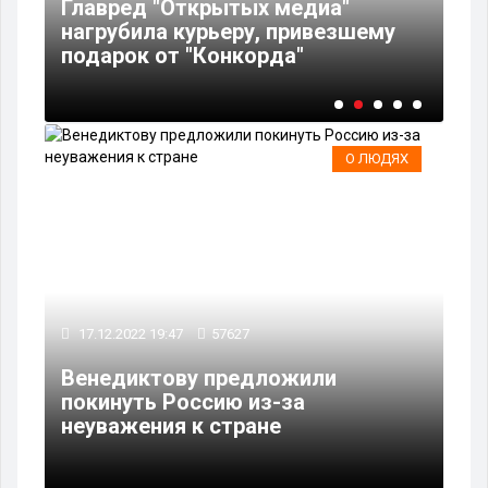
Главред "Открытых медиа"
зд
нагрубила курьеру, привезшему
Ве
подарок от "Конкорда"
вы
О ЛЮДЯХ
17.12.2022 19:47
57627
Венедиктову предложили
покинуть Россию из-за
неуважения к стране