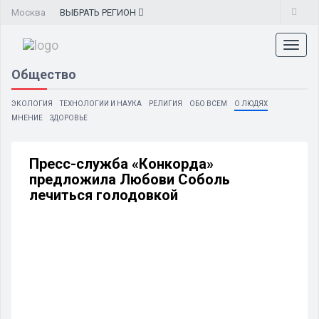
Москва
ВЫБРАТЬ
РЕГИОН
Toggl
naviga
Общество
ЭКОЛОГИЯ
ТЕХНОЛОГИИ И НАУКА
РЕЛИГИЯ
ОБО ВСЕМ
О ЛЮДЯХ
МНЕНИЕ
ЗДОРОВЬЕ
Пресс-служба «Конкорда»
предложила Любови Соболь
лечиться голодовкой