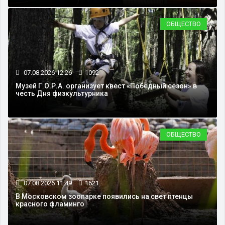
ОБЩЕСТВО
07.08.2026 12:26
1092
Музей Г.О.Р.А. организует квест «Победный сезон» в
честь Дня физкультурника
ОБЩЕСТВО
07.08.2026 11:49
1621
В Московском зоопарке появились на свет птенцы
красного фламинго