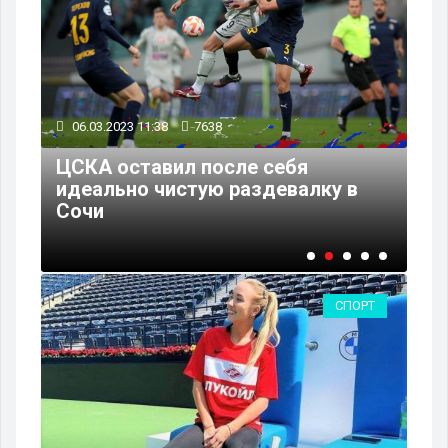
06.03.2023 11:38
7638
01
ЦСКА оставил после себя
ЦС
идеально чистую раздевалку в
РП
Сочи
пр
СПОРТ