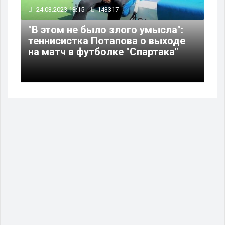
24.03.2023 13:15
143317
"В этом не было злого умысла":
теннисистка Потапова о выходе
на матч в футболке "Спартака"