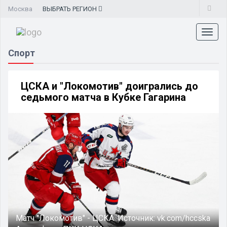
Москва
ВЫБРАТЬ
РЕГИОН
Toggl
naviga
Спорт
ЦСКА и "Локомотив" доигрались до
седьмого матча в Кубке Гагарина
Матч "Локомотив" - ЦСКА.
Источник:
vk.com/hccska