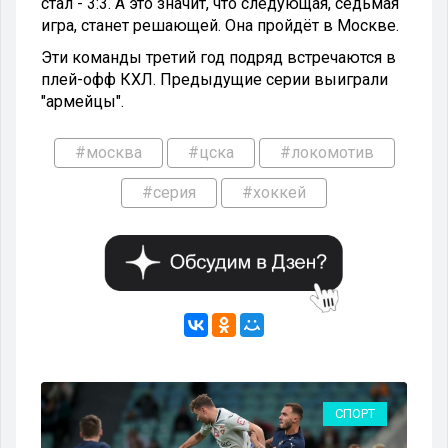
стал - 3:3. А это значит, что следующая, седьмая
игра, станет решающей. Она пройдёт в Москве.
Эти команды третий год подряд встречаются в
плей-офф КХЛ. Предыдущие серии выиграли
"армейцы".
#москва
#цска
#локомотив
#серия
#хоккей
РТ
СПОРТ