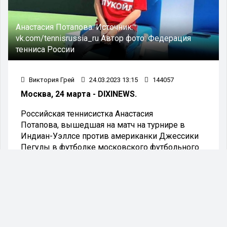
Анастасия Потапова.
Источник:
vk.com/tennisrussia_ru
Автор фото:
Федерация
тенниса России
Виктория Грей
24.03.2023 13:15
144057
Москва, 24 марта - DIXINEWS.
Российская теннисистка Анастасия
Потапова, вышедшая на матч на турнире в
Индиан-Уэллсе против американки Джессики
Пегулы в футболке московского футбольного
клуба "Спартак" сообщила, что в её действиях не
было никаких политических заявлений.
"В этой футболке не было никаких политических
заявлений. Я просто суперфанат "Спартака" с
десяти лет. Мой папа построил часть стадиона
для этой команды, так что это наша семья. Мы с