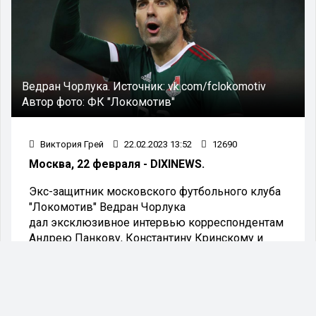
Ведран Чорлука.
Источник:
vk.com/fclokomotiv
Автор фото:
ФК "Локомотив"
Виктория Грей
22.02.2023 13:52
12690
Москва, 22 февраля - DIXINEWS.
Экс-защитник московского футбольного клуба
"Локомотив" Ведран Чорлука
дал эксклюзивное интервью корреспондентам
Андрею Панкову, Константину Кринскому и
Григорию Телингатеру, в
котором раскритиковал бывших немецких
топ‑менеджеров клуба Томаса Цорна и Ральфа
Рангника.