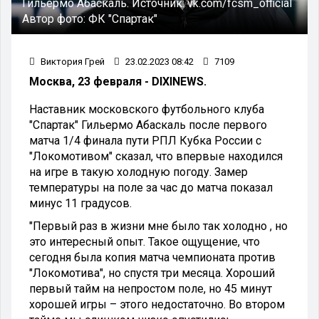
Гильермо Абаскаль.
Источник:
vk.com/fcsm_official
Автор фото:
ФК "Спартак"
Виктория Грей
23.02.2023 08:42
7109
Москва, 23 февраля - DIXINEWS.
Наставник московского футбольного клуба
"Спартак" Гильермо Абаскаль после первого
матча 1/4 финала пути РПЛ Кубка России с
"Локомотивом" сказал, что впервые находился
на игре в такую холодную погоду. Замер
температуры на поле за час до матча показал
минус 11 градусов.
"Первый раз в жизни мне было так холодно , но
это интересный опыт. Такое ощущение, что
сегодня была копия матча чемпионата против
"Локомотива", но спустя три месяца. Хороший
первый тайм на непростом поле, но 45 минут
хорошей игры – этого недостаточно. Во втором