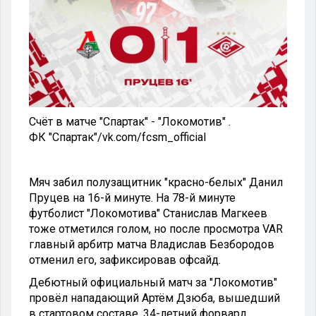
Счёт в матче "Спартак" - "Локомотив" .
ФК "Спартак"
/
vk.com/fcsm_official
Мяч забил полузащитник "красно-белых" Данил
Пруцев на 16-й минуте. На 78-й минуте
футболист "Локомотива" Станислав Магкеев
тоже отметился голом, но после просмотра VAR
главный арбитр матча Владислав Безбородов
отменил его, зафиксировав офсайд.
Дебютный официальный матч за "Локомотив"
провёл нападающий Артём Дзюба, вышедший
в стартовом составе. 34-летний форвард