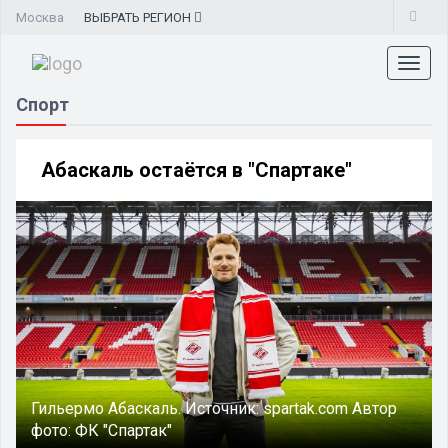
Москва
ВЫБРАТЬ
РЕГИОН
Toggl
naviga
Спорт
Абаскаль остаётся в "Спартаке"
Гильермо Абаскаль.
Источник:
spartak.com
Автор
фото:
ФК "Спартак"