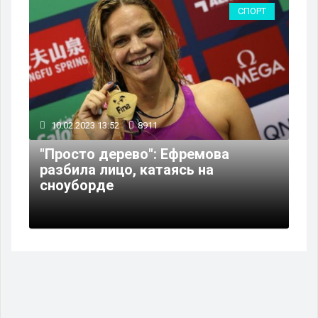
СПОРТ
10.02.2023 13:52
8911
"Просто дерево": Ефремова
разбила лицо, катаясь на
сноуборде