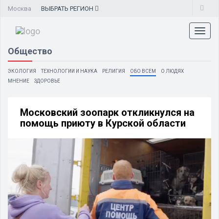
Москва
ВЫБРАТЬ
РЕГИОН
Toggl
naviga
Общество
ЭКОЛОГИЯ
ТЕХНОЛОГИИ И НАУКА
РЕЛИГИЯ
ОБО ВСЕМ
О ЛЮДЯХ
МНЕНИЕ
ЗДОРОВЬЕ
Московский зоопарк откликнулся на
помощь приюту в Курской области