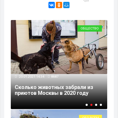
ВО
ОБЩЕСТВО
20.01.2021 14:34
8687
17
Сколько животных забрали из
В 
приютов Москвы в 2020 году
от
ОБО ВСЕМ