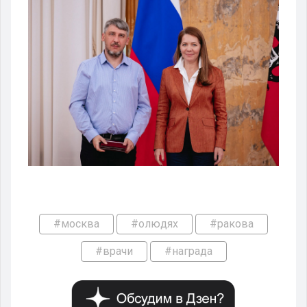
#москва
#олюдях
#ракова
#врачи
#награда