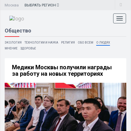
Москва
ВЫБРАТЬ
РЕГИОН
Toggl
naviga
Общество
ЭКОЛОГИЯ
ТЕХНОЛОГИИ И НАУКА
РЕЛИГИЯ
ОБО ВСЕМ
О ЛЮДЯХ
МНЕНИЕ
ЗДОРОВЬЕ
Медики Москвы получили награды
за работу на новых территориях