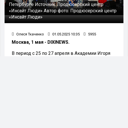
Петербурге
Источник:
Продюсерский центр
«Инсайт Люди»
Автор фото:
Продюсерский центр
«Инсайт Люди»
Олеся Ткаченко
01.05.2025 10:35
5955
Москва, 1 мая - DIXINEWS.
В период с 25 по 27 апреля в Академии Игоря
Крутого состоялся международный конкурс
вокалистов «Шаг вперед», предназначенный
для исполнителей в возрасте от 7 до 25 лет.
Специальной награды от продюсерского центра
«Инсайт Люди», который является частью
«Газпром-Медиа Холдинга», удостоились юные
таланты из Москвы — Платон Парамонов и
Дарья Ивлиева. Приз включил в себя
возможность записи трека на лейбле «Инсайт
Мьюзик» и последующую маркетинговую
поддержку.