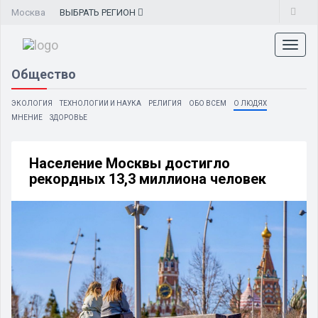
Москва
ВЫБРАТЬ
РЕГИОН
Toggl
naviga
Общество
ЭКОЛОГИЯ
ТЕХНОЛОГИИ И НАУКА
РЕЛИГИЯ
ОБО ВСЕМ
О ЛЮДЯХ
МНЕНИЕ
ЗДОРОВЬЕ
Население Москвы достигло
рекордных 13,3 миллиона человек