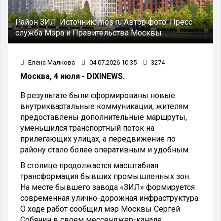
Район ЗИЛ.
Источник:
mos ru
Автор фото:
Пресс-
служба Мэра и Правительства Москвы
Елена Малкова
04.07.2026 10:35
3274
Москва, 4 июля - DIXINEWS.
В результате были сформированы новые
внутриквартальные коммуникации, жителям
предоставлены дополнительные маршруты,
уменьшился транспортный поток на
прилегающих улицах, а передвижение по
району стало более оперативным и удобным.
В столице продолжается масштабная
трансформация бывших промышленных зон.
На месте бывшего завода «ЗИЛ» формируется
современная улично-дорожная инфраструктура.
О ходе работ сообщил мэр Москвы Сергей
Собянин в своем мессенджер-канале.