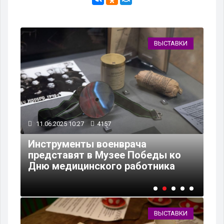
КИ
ВЫСТАВКИ
11.06.2025 10:27
4157
10
Инструменты военврача
Вы
представят в Музее Победы ко
По
Дню медицинского работника
П
ВЫСТАВКИ