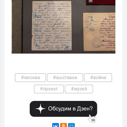
#москва
#выставки
#война
#проект
#музей