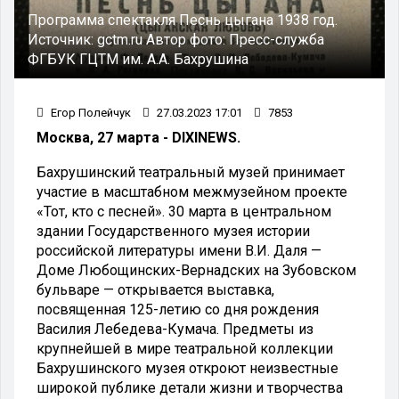
Программа спектакля Песнь цыгана 1938 год.
Источник:
gctm.ru
Автор фото:
Пресс-служба
ФГБУК ГЦТМ им. А.А. Бахрушина
Егор Полейчук
27.03.2023 17:01
7853
Москва, 27 марта - DIXINEWS.
Бахрушинский театральный музей принимает
участие в масштабном межмузейном проекте
«Тот, кто с песней». 30 марта в центральном
здании Государственного музея истории
российской литературы имени В.И. Даля —
Доме Любощинских-Вернадских на Зубовском
бульваре — открывается выставка,
посвященная 125-летию со дня рождения
Василия Лебедева-Кумача. Предметы из
крупнейшей в мире театральной коллекции
Бахрушинского музея откроют неизвестные
широкой публике детали жизни и творчества