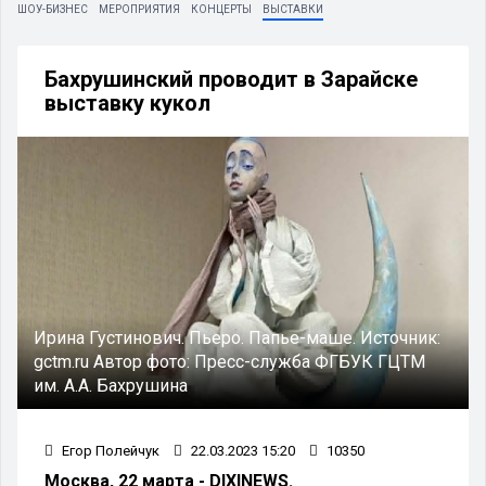
ШОУ-БИЗНЕС
МЕРОПРИЯТИЯ
КОНЦЕРТЫ
ВЫСТАВКИ
Бахрушинский проводит в Зарайске
выставку кукол
Ирина Густинович. Пьеро. Папье-маше.
Источник:
gctm.ru
Автор фото:
Пресс-служба ФГБУК ГЦТМ
им. А.А. Бахрушина
Егор Полейчук
22.03.2023 15:20
10350
Москва, 22 марта - DIXINEWS.