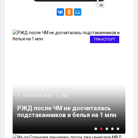
А
ТРАНСПОРТ
22
19.07.2018 14:53
7533
Пр
ин
РЖД после ЧМ не досчиталась
за
подстаканников и белья на 1 млн
Ми