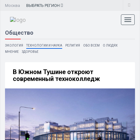
Москва
ВЫБРАТЬ
РЕГИОН
Toggl
naviga
Общество
ЭКОЛОГИЯ
ТЕХНОЛОГИИ И НАУКА
РЕЛИГИЯ
ОБО ВСЕМ
О ЛЮДЯХ
МНЕНИЕ
ЗДОРОВЬЕ
В Южном Тушине откроют
современный техноколледж