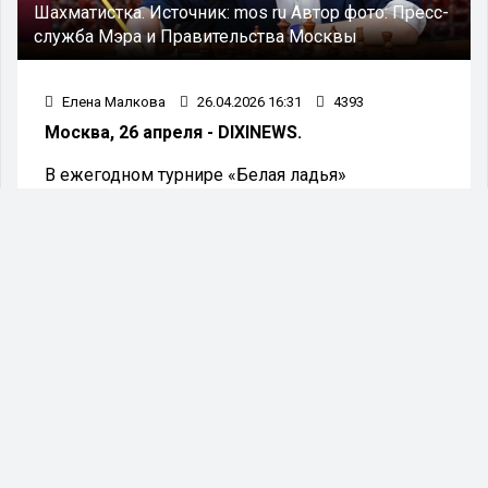
Шахматистка.
Источник:
mos ru
Автор фото:
Пресс-
служба Мэра и Правительства Москвы
Елена Малкова
26.04.2026 16:31
4393
Москва, 26 апреля - DIXINEWS.
В ежегодном турнире «Белая ладья»
традиционно принимают участие школьники, не
достигшие 14 лет. В текущем сезоне за победу
соперничали четыре коллектива.
В Москве завершился региональный этап
турнира «Белая ладья», одного из старейших и
наиболее престижных шахматных состязаний
среди школьников. В соревнованиях приняли
участие 220 человек. Московскую команду на
всероссийском финале представят четверо
школьников и их наставник из школьного
спортивного клуба «Курчатовец» Курчатовской
школы, сообщили в пресс-службе