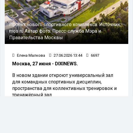
Проект нового спортивного комплекса.
Источник:
mos ru
Автор фото:
Пресс-служба Мэра и
Правительства Москвы
Елена Малкова
27.06.2026 13:44
6697
Москва, 27 июня - DIXINEWS.
В новом здании откроют универсальный зал
для командных спортивных дисциплин,
пространства для коллективных тренировок и
тренажёрный зал.
В районе Щербинка рядом с новыми жилыми
домами планируется строительство
современного спортивного центра.
Информацию об этом поделился Сергей
Собянин на своём канале в мессенджере