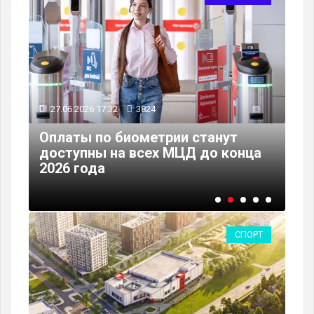
27.06.2026 17:32
3824
26
Оплаты по биометрии станут
В 
доступны на всех МЦД до конца
св
2026 года
тр
СПОРТ