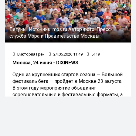
Бегуны.
Источник:
mos ru
Автор фото:
Пресс-
служба Мэра и Правительства Москвы
Виктория Грей
24.06.2026 11:49
5119
Москва, 24 июня - DIXINEWS.
Один из крупнейших стартов сезона — Большой
фестиваль бега — пройдет в Москве 23 августа.
В этом году мероприятие объединит
соревновательные и фестивальные форматы, а
также предложит насыщенную программу для
широкой аудитории. Фестиваль состоится в
рамках проекта «Лето в Москве». Беговые
дистанции пройдут по маршрутам,
проложенным вдоль Садового кольца.