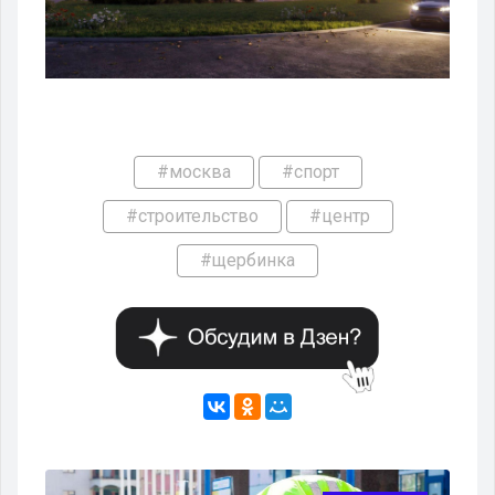
#москва
#спорт
#строительство
#центр
#щербинка