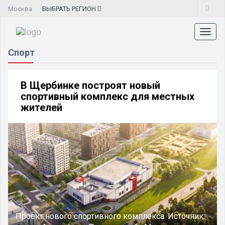
Москва
ВЫБРАТЬ
РЕГИОН
Toggl
naviga
Спорт
В Щербинке построят новый
спортивный комплекс для местных
жителей
Проект нового спортивного комплекса.
Источник: