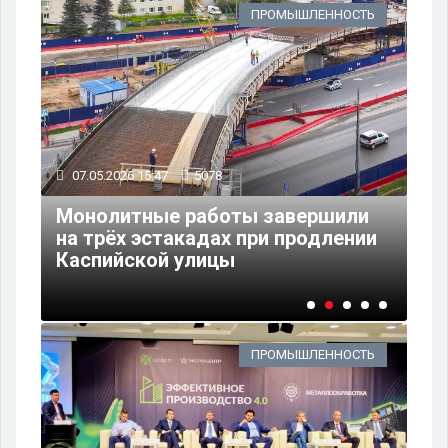
ТЬ
ПРОМЫШЛЕННОСТЬ
07.05.2026 15:47
5078
06
Монолитные работы завершили
UM
на трёх эстакадах при продлении
ст
"
Каспийской улицы
«М
ПРОМЫШЛЕННОСТЬ