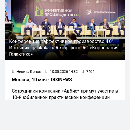
Конференция "Эффективное производство 4.0".
Источник:
galaktika.ru
Автор фото:
АО «Корпорация
Галактика»
Никита Белов
10.05.2026 14:32
7404
Москва, 10 мая - DIXINEWS.
Сотрудники компании «Авбис» примут участие в
10-й юбилейной практической конференции
«Эффективное производство 4.0». Мероприятие
запланировано на 12–13 мая 2026 года и
пройдет в Международном выставочном
центре «Крокус Экспо». Конференция состоится
в рамках выставки «Металлообработка-2026»