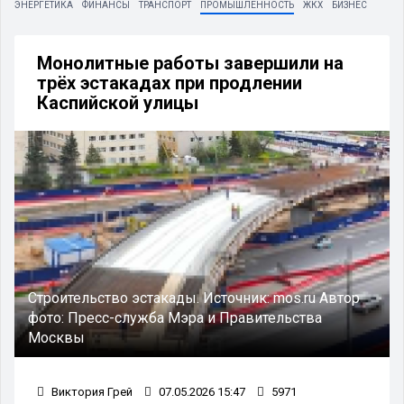
ЭНЕРГЕТИКА
ФИНАНСЫ
ТРАНСПОРТ
ПРОМЫШЛЕННОСТЬ
ЖКХ
БИЗНЕС
Монолитные работы завершили на
трёх эстакадах при продлении
Каспийской улицы
Строительство эстакады.
Источник:
mos.ru
Автор
фото:
Пресс-служба Мэра и Правительства
Москвы
Виктория Грей
07.05.2026 15:47
5971