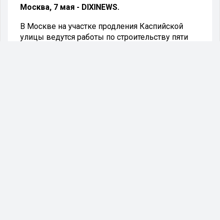
Москва, 7 мая - DIXINEWS.
В Москве на участке продления Каспийской
улицы ведутся работы по строительству пяти
эстакад и тоннеля, входящих в южную часть
Московского скоростного диаметра (МСД).
В Москве завершено строительство
монолитных конструкций на трёх эстакадах,
входящих в состав крупного транспортного
проекта на юге столицы. Об этом рассказал
Владимир Ефимов, заместитель мэра по
вопросам градостроительной политики и
строительства.
«Продолжается реализация
масштабного транспортного объекта
на юге города — завершающего
участка Московского скоростного
диаметра. В рамках проекта