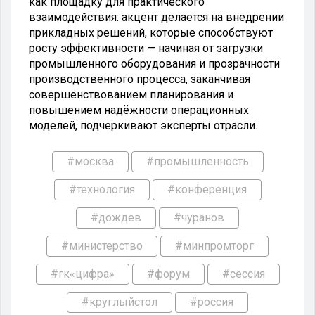
как площадку для практического
взаимодействия: акцент делается на внедрении
прикладных решений, которые способствуют
росту эффективности — начиная от загрузки
промышленного оборудования и прозрачности
производственного процесса, заканчивая
совершенствованием планирования и
повышением надёжности операционных
моделей, подчеркивают эксперты отрасли.
#москва
#промышленность
#технология
#конференция
#дождев
#чуранов
#министерство
#минпромторг
#гк«цифра»
#форум
#сессия
#круглыйстол
#россия