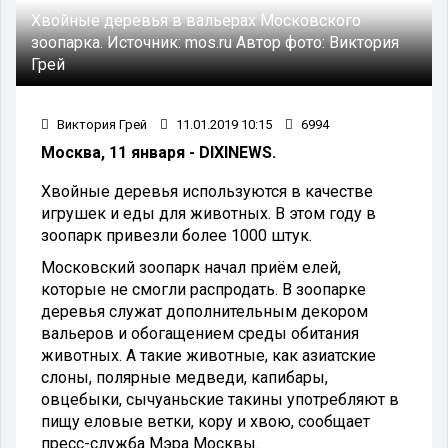
Хвойные деревья в вальерах Московского
зоопарка.
Источник:
mos.ru
Автор фото:
Виктория
Грей
Виктория Грей
11.01.2019 10:15
6994
Москва, 11 января - DIXINEWS.
Хвойные деревья используются в качестве
игрушек и еды для животных. В этом году в
зоопарк привезли более 1000 штук.
Московский зоопарк начал приём елей,
которые не смогли распродать. В зоопарке
деревья служат дополнительным декором
вальеров и обогащением среды обитания
животных. А такие животные, как азиатские
слоны, полярные медведи, капибары,
овцебыки, сычуаньские такины употребляют в
пищу еловые ветки, кору и хвою, сообщает
пресс-служба Мэра Москвы.