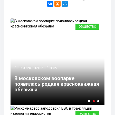
ВО
ОБЩЕСТВО
07.09.2018 09:35
8839
04
В московском зоопарке
ную
появилась редкая краснокнижная
Ка
й
обезьяна
бе
ОБЩЕСТВО