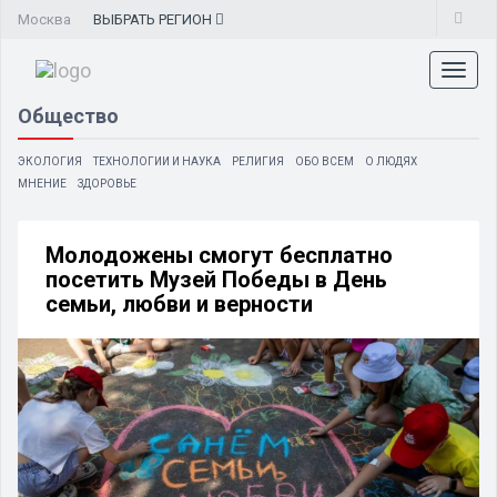
Москва
ВЫБРАТЬ
РЕГИОН
Toggl
naviga
Общество
ЭКОЛОГИЯ
ТЕХНОЛОГИИ И НАУКА
РЕЛИГИЯ
ОБО ВСЕМ
О ЛЮДЯХ
МНЕНИЕ
ЗДОРОВЬЕ
Молодожены смогут бесплатно
посетить Музей Победы в День
семьи, любви и верности