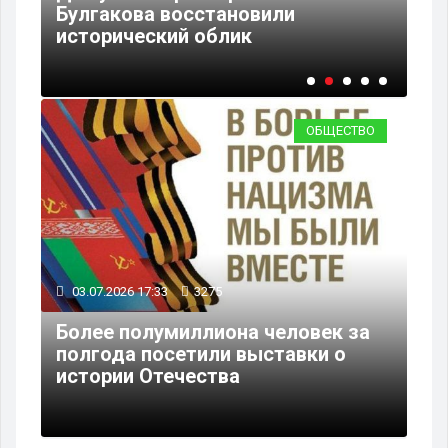
Булгакова восстановили
ул
исторический облик
за
ОБЩЕСТВО
03.07.2026 17:33
3275
Более полумиллиона человек за
полгода посетили выставки о
истории Отечества