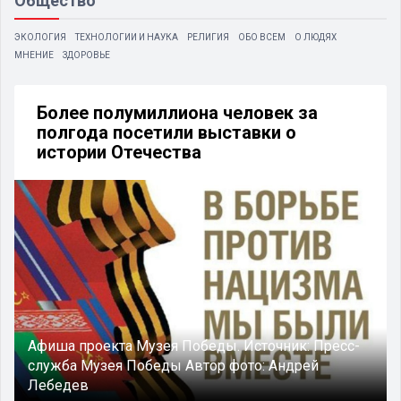
Общество
ЭКОЛОГИЯ
ТЕХНОЛОГИИ И НАУКА
РЕЛИГИЯ
ОБО ВСЕМ
О ЛЮДЯХ
МНЕНИЕ
ЗДОРОВЬЕ
Более полумиллиона человек за
полгода посетили выставки о
истории Отечества
Афиша проекта Музея Победы.
Источник:
Пресс-
служба Музея Победы
Автор фото:
Андрей
Лебедев