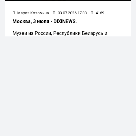
Мария Котомина
03.07.2026 17:33
4169
Москва, 3 июля - DIXINEWS.
Музеи из России, Республики Беларусь и
Кыргызской Республики, присоединившиеся к
проекту, организовали свыше 300
экспозиционных мероприятий совместно с
Музеем Победы и его партнерами.
Проект «Территория Победы», инициированный
Музеем Победы в 2017 году, на сегодняшний
день объединяет более трехсот культурных
площадок. Подчеркивается активный обмен
выставочными проектами между музеями-
участниками, что служит важным показателем
успешной деятельности всей программы.
Материалы из собраний Музея Победы и других
исторических и военно-исторических
учреждений позволяют жителям различных