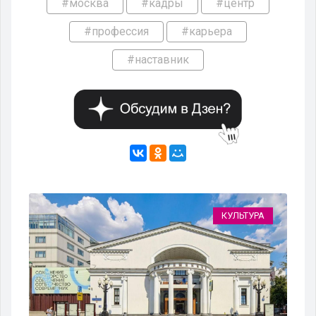
#москва
#кадры
#центр
#профессия
#карьера
#наставник
КУЛЬТУРА