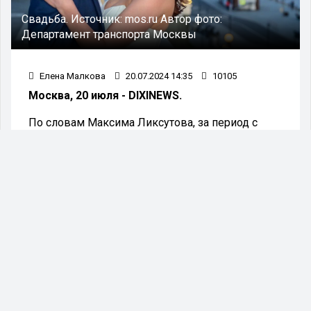
Свадьба.
Источник:
mos.ru
Автор фото:
Департамент транспорта Москвы
Елена Малкова
20.07.2024 14:35
10105
Москва, 20 июля - DIXINEWS.
По словам Максима Ликсутова, за период с
начала сезона состоялось уже 58 свадеб.
Молодожены выбирают Северный речной
вокзал из-за его красивой архитектуры,
панорамного вида и живописных
набережных.
В этом году церемонии
бракосочетания проводятся с 7 июня по 24
сентября в рабочие и выходные дни.
Сергей Собянин представил проект "Новые
адреса счастья". Все больше москвичей
выбирают эту инициативу для своих свадеб. С
начала сезона здесь поженилось 58 пар.
Сейчас