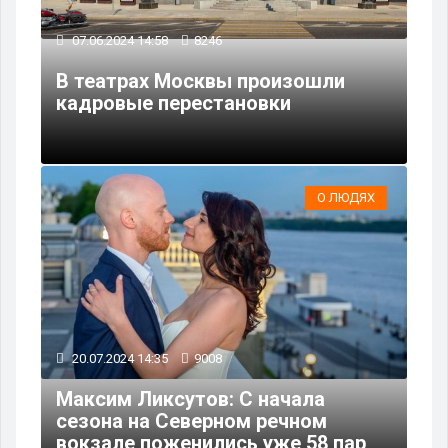
07.06.2024 14:58
8246
В театрах Москвы произошли
кадровые перестановки
О ЛЮДЯХ
20.07.2024 14:35
9008
Максим Ликсутов: С начала
сезона на Северном речном
вокзале поженились уже 58 пар