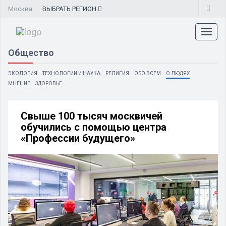
Москва
ВЫБРАТЬ
РЕГИОН
Toggl
naviga
Общество
ЭКОЛОГИЯ
ТЕХНОЛОГИИ И НАУКА
РЕЛИГИЯ
ОБО ВСЕМ
О ЛЮДЯХ
МНЕНИЕ
ЗДОРОВЬЕ
Свыше 100 тысяч москвичей
обучились с помощью центра
«Профессии будущего»