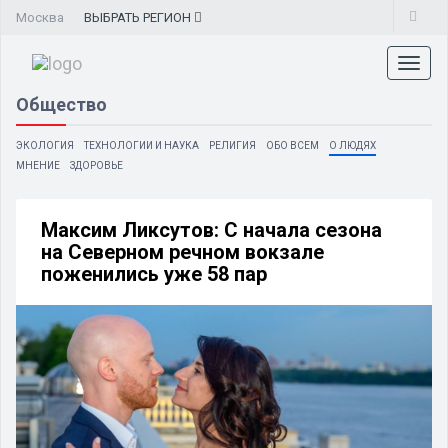
Москва
ВЫБРАТЬ
РЕГИОН
Toggl
naviga
Общество
ЭКОЛОГИЯ
ТЕХНОЛОГИИ И НАУКА
РЕЛИГИЯ
ОБО ВСЕМ
О ЛЮДЯХ
МНЕНИЕ
ЗДОРОВЬЕ
Максим Ликсутов: С начала сезона
на Северном речном вокзале
поженились уже 58 пар