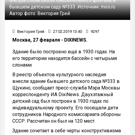
Фигура слона около плескательного фонтана в
бывшем детском саду №333.
Источник:
mos.ru
Автор фото:
Виктория Грей
Виктория Грей
27.02.2019 13:40
9297
Москва, 27 февраля - DIXINEWS.
Здание было построено ещё в 1930 годах. На
его территории находится бассейн с четырьмя
слонами.
В реестр объектов культурного наследия
внесли здание бывшего детского сада №333 в
Щукино, сообщает пресс-служба Мэра Москвы
корреспонденту ИА DixiNews. Двухэтажный
детский сад был построен в 1930 годах по
индивидуальному проекту. Его посещали дети
сотрудников Народного комиссариата обороны
СССР. Рассчитан он был на 120 мест.
Здание сочетает в себе черты конструктивизма