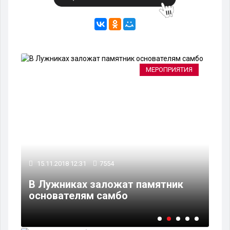
РА
МЕРОПРИЯТИЯ
17
15.11.2018 12:31
7554
В 
В Лужниках заложат памятник
бы
основателям самбо
м