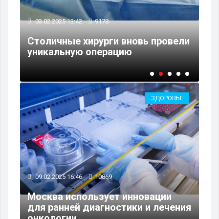
30
03.02.2025 13:42
9178
СМ
Столичные хирурги вновь провели
вн
ом
уникальную операцию
бо
ЗДОРОВЬЕ
09.02.2025 16:46
10869
Москва использует инновации
для ранней диагностики и лечения
онкологии