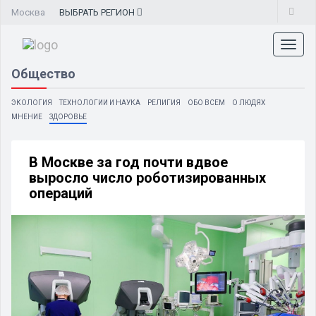
Москва
ВЫБРАТЬ
РЕГИОН
Toggl
naviga
Общество
ЭКОЛОГИЯ
ТЕХНОЛОГИИ И НАУКА
РЕЛИГИЯ
ОБО ВСЕМ
О ЛЮДЯХ
МНЕНИЕ
ЗДОРОВЬЕ
В Москве за год почти вдвое
выросло число роботизированных
операций