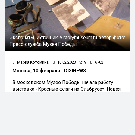
Экспонаты.
Источник:
victorymuseum.ru
Автор фото:
Пресс-служба Музея Победы
Мария Котомина
10.02.2023 15:19
6702
Москва, 10 февраля - DIXINEWS.
В московском Музее Победы начала работу
выставка «Красные флаги на Эльбрусе». Новая
временная экспозиция подготовлена в рамках
проекта «Война: день за днем» (0+). Выставка
приурочена к годовщине водружения советских
флагов на Эльбрусе.
Экспозиция посвящена одному из самых ярких
событий битвы за Кавказ и раскрывает