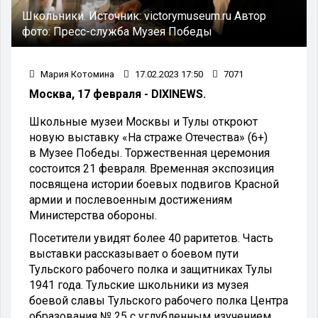
Школьники.
Источник:
victorymuseum.ru
Автор
фото:
Пресс-служба Музея Победы
Мария Котомина
17.02.2023 17:50
7071
Москва, 17 февраля - DIXINEWS.
Школьные музеи Москвы и Тулы откроют
новую выставку «На страже Отечества» (6+)
в Музее Победы. Торжественная церемония
состоится 21 февраля. Временная экспозиция
посвящена истории боевых подвигов Красной
армии и послевоенным достижениям
Министерства обороны.
Посетители увидят более 40 раритетов. Часть
выставки рассказывает о боевом пути
Тульского рабочего полка и защитниках Тулы
1941 года. Тульские школьники из музея
боевой славы Тульского рабочего полка Центра
образования № 25 с углубленным изучением