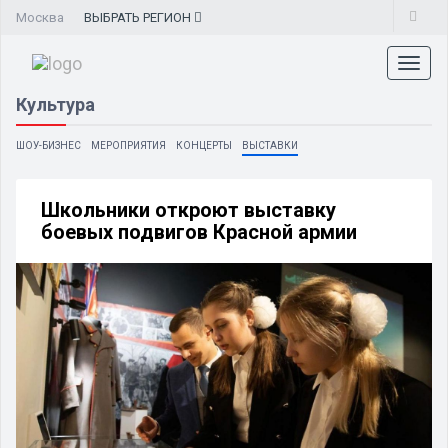
Москва
ВЫБРАТЬ
РЕГИОН
Toggl
naviga
Культура
ШОУ-БИЗНЕС
МЕРОПРИЯТИЯ
КОНЦЕРТЫ
ВЫСТАВКИ
Школьники откроют выставку
боевых подвигов Красной армии