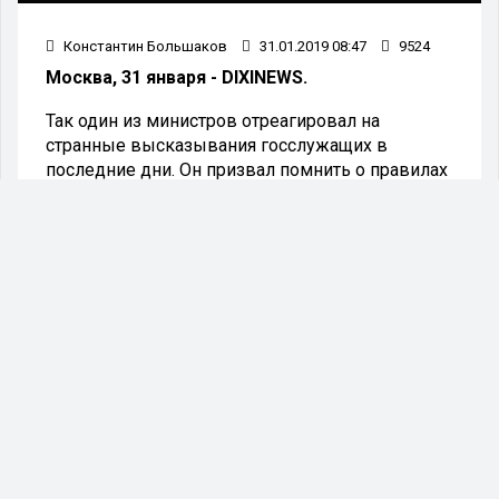
Константин Большаков
31.01.2019 08:47
9524
Москва, 31 января - DIXINEWS.
Так один из министров отреагировал на
странные высказывания госслужащих в
последние дни. Он призвал помнить о правилах
поведения.
Министр труда и социальной защиты РФ
Максим Топилин раскритиковал российских
чиновников, которые в последнее время
позволяли себе опрометчивые и некорректные
высказывания. Слова господина Топилина
передало РИА «Новости».
Как пояснил глава Минтруда, подобные
инциденты говорят о том, что некоторые
чиновники не понимают, что надо говорить и
где.
- Нужно, прежде чем говорить, подумать. Вот и