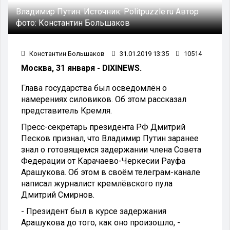
Владимир Путин.
Источник:
Politpuzzle.ru
Автор
фото:
Константин Большаков
Константин Большаков
31.01.2019 13:35
10514
Москва, 31 января - DIXINEWS.
Глава государства был осведомлён о
намерениях силовиков. Об этом рассказал
представитель Кремля.
Пресс-секретарь президента РФ Дмитрий
Песков признал, что Владимир Путин заранее
знал о готовящемся задержании члена Совета
Федерации от Карачаево-Черкесии Рауфа
Арашукова. Об этом в своём телеграм-канале
написал журналист кремлёвского пула
Дмитрий Смирнов.
- Президент был в курсе задержания
Арашукова до того, как оно произошло, -