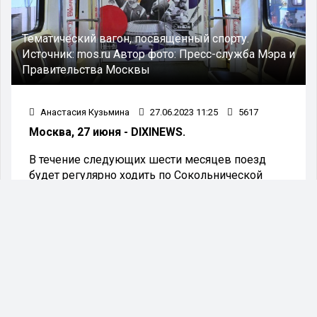
Тематический вагон, посвященный спорту.
Источник:
mos.ru
Автор фото:
Пресс-служба Мэра и
Правительства Москвы
Анастасия Кузьмина
27.06.2023 11:25
5617
Москва, 27 июня - DIXINEWS.
В течение следующих шести месяцев поезд
будет регулярно ходить по Сокольнической
линии. Это было объявлено официально
представителями метрополитена.
В столичном метрополитене запустили
тематический поезд, посвященный 100-летию
московского спорта.
Заместитель Мэра Москвы по вопросам
транспорта Максим Ликсутов сообщил, что
поезд будет курсировать на Сокольнической