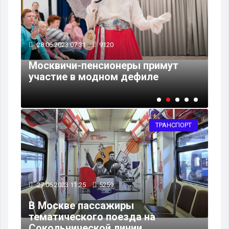
28.06.2023 07:31
9120
27
Москвичи-пенсионеры примут
В 
участие в модном дефиле
пе
ТРАНСПОРТ
27.06.2023 11:25
5259
В Москве пассажиры
тематического поезда на
Сокольнической линии