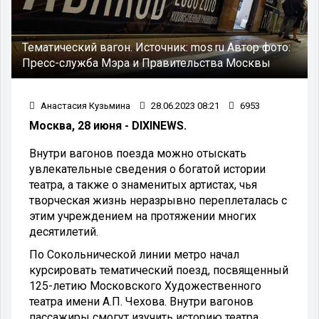
Тематический вагон.
Источник:
mos.ru
Автор фото:
Пресс-служба Мэра и Правительства Москвы
Анастасия Кузьмина
28.06.2023 08:21
6953
Москва, 28 июня - DIXINEWS.
Внутри вагонов поезда можно отыскать
увлекательные сведения о богатой истории
театра, а также о знаменитых артистах, чья
творческая жизнь неразрывно переплеталась с
этим учреждением на протяжении многих
десятилетий.
По Сокольнической линии метро начал
курсировать тематический поезд, посвященный
125-летию Московского Художественного
театра имени А.П. Чехова. Внутри вагонов
пассажиры смогут изучить историю театра,