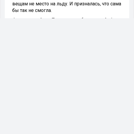
вещам не место на льду. И призналась, что сама
бы так не смогла.
Фигуристка Анна Погорилая в беседе с «АиФ»
раскритиковала соотечественницу Елизавету
Туктамышеву, которая устроила номер с
раздеванием на льду. По словам Погорилой,
она не в восторге от подобного поведения.
- Я бы точно так не смогла, - призналась Анна
Погорилая. – Я себя уважаю как женщина.
Спортсменка также заметила, что ей было бы
неловко, если в будущем ребёнок спросил бы,
глядя на подобные кадры, что это такое.
Напомним, Елизавета Туктамышева сделала
скандальный номер в ноябре 2018 года на Гран-
при в Канаде. Она вышла на лёд в образе
стюардессы, и в ходе катания снимала с себя
одежду.