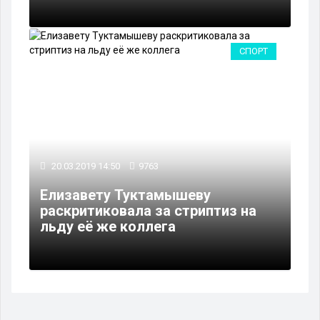
СПОРТ
20.03.2019 14:50
9763
Елизавету Туктамышеву
раскритиковала за стриптиз на
льду её же коллега