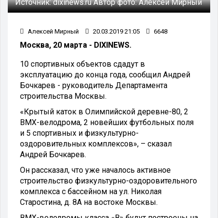
Источник:
dixinews.ru
Автор фото:
Алексей Мирный
Алексей Мирный
20.03.2019 21:05
6648
Москва, 20 марта - DIXINEWS.
10 спортивных объектов сдадут в
эксплуатацию до конца года, сообщил Андрей
Бочкарев - руководитель Департамента
строительства Москвы.
«Крытый каток в Олимпийской деревне-80, 2
ВМХ-велодрома, 2 новейших футбольных поля
и 5 спортивных и физкультурно-
оздоровительных комплексов», – сказал
Андрей Бочкарев.
Он рассказал, что уже началось активное
строительство физкультурно-оздоровительного
комплекса с бассейном на ул. Николая
Старостина, д. 8А на востоке Москвы.
BMX-велодромы класса «B» будут построены на