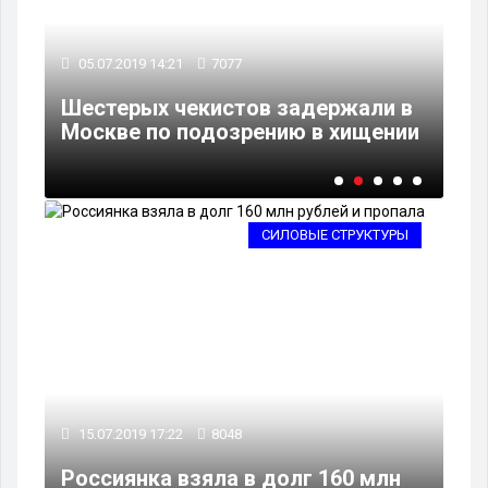
05.07.2019 14:21
7077
17
Шестерых чекистов задержали в
По
Москве по подозрению в хищении
вс
СИЛОВЫЕ СТРУКТУРЫ
15.07.2019 17:22
8048
Россиянка взяла в долг 160 млн