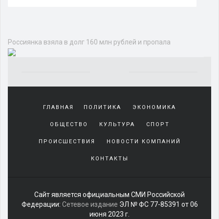
Россиянка взяла в долг 160 млн рублей и пропала
Yakından
tanıdığı
ГЛАВНАЯ
ПОЛИТИКА
ЭКОНОМИКА
sürekli
beraber
ОБЩЕСТВО
КУЛЬТУРА
СПОРТ
zaman
geçirerek
ПРОИСШЕСТВИЯ
НОВОСТИ КОМПАНИЙ
günlerini
КОНТАКТЫ
harcadığı
porno
izle
kadar
Сайт является официальным СМИ Российской
yakın
Федерации:
Сетевое издание
ЭЛ № ФС 77-85391 от 06
olan
июня 2023 г.
arkadaşına