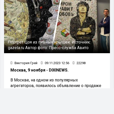
Портрет Цоя из пивных крышек.
Источник:
gazeta.ru
Автор фото:
Пресс-служба Авито
Виктория Грей
09.11.2023 12:56
22298
Москва, 9 ноября - DIXINEWS.
В Москве, на одном из популярных
агрегаторов, появилось объявление о продаже
портрета из пивных крышек, изображающего
знаменитого музыканта и лидера группы "Кино"
- Виктора Цоя. Портрет легендарного музыканта
выполнен из 10 000 пивных крышек и стоит
внушительной суммы.