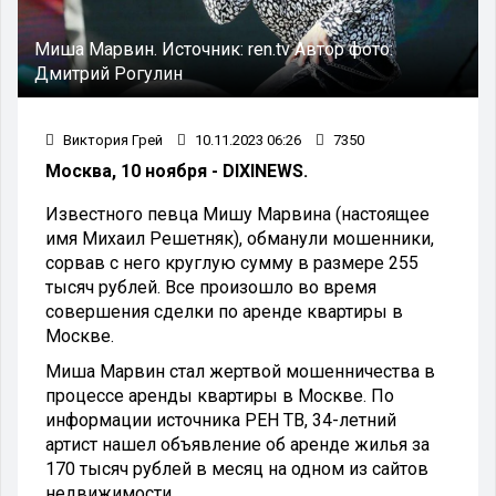
Миша Марвин.
Источник:
ren.tv
Автор фото:
Дмитрий Рогулин
Виктория Грей
10.11.2023 06:26
7350
Москва, 10 ноября - DIXINEWS.
Известного певца Мишу Марвина (настоящее
имя Михаил Решетняк), обманули мошенники,
сорвав с него круглую сумму в размере 255
тысяч рублей. Все произошло во время
совершения сделки по аренде квартиры в
Москве.
Миша Марвин стал жертвой мошенничества в
процессе аренды квартиры в Москве. По
информации источника РЕН ТВ, 34-летний
артист нашел объявление об аренде жилья за
170 тысяч рублей в месяц на одном из сайтов
недвижимости.