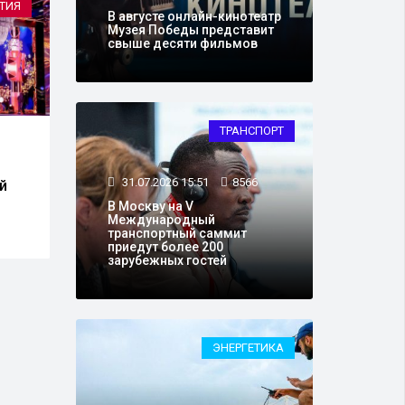
ТИЯ
ОБЩЕСТВО
В августе онлайн-кинотеатр
Музея Победы представит
свыше десяти фильмов
ТРАНСПОРТ
15.07.2026 18:15
29820
14.0
Ко Дню фронтовой
В Мо
31.07.2026 15:51
8566
й
собаки Музей Победы
40 т
запустил «Хвостатый
мест
В Москву на V
Международный
флешмоб»
КРТ
транспортный саммит
приедут более 200
зарубежных гостей
ЭНЕРГЕТИКА