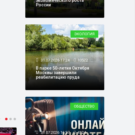
экономического роста
России
ЭКОЛОГИЯ
31.07.2026 17:24
10522
В парке 50-летия Октября
Москвы завершили
реабилитацию пруда
ОБЩЕСТВО
31.07.2026 16:37
4124