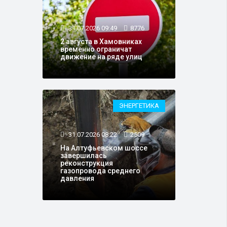
31.07.2026 09:49
8776
2 августа в Хамовниках
временно ограничат
движение на ряде улиц
ЭНЕРГЕТИКА
31.07.2026 08:22
2509
На Алтуфьевском шоссе
завершилась
реконструкция
газопровода среднего
давления