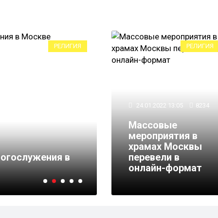
РЕЛИГИЯ
РЕЛИГИЯ
24.01.2022 13:05
8234
Массовые
мероприятия в
31.12.2018 16:21
7835
храмах Москвы
огослужения в
"Политическая авантю
перевели в
упрекнул Константин
онлайн-формат