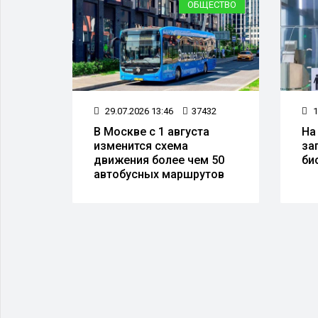
ЛЮДЯХ
ОБЩЕСТВО
97
29.07.2026 13:46
37432
1
я
В Москве с 1 августа
На
изменится схема
за
движения более чем 50
би
автобусных маршрутов