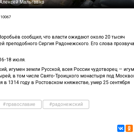
Алексей Мальгавко
10067
Воробьёв сообщил, что власти ожидают около 20 тысяч
ей преподобного Сергия Радонежского. Его слова прозвуч
16-18 июля.
ий, игумен земли Русской, всея России чудотворец — игу
ырей, в том числе Свято-Троицкого монастыря под Москво
я в 1314 году в Ростовском княжестве, умер 25 сентября
#православие
#радонежский