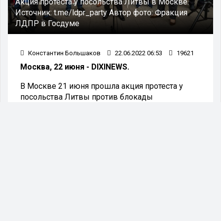
Акция протеста у посольства Литвы в Москве.
Источник:
t.me/ldpr_party
Автор фото:
Фракция
ЛДПР в Госдуме
Константин Большаков
22.06.2022 06:53
19621
Москва, 22 июня - DIXINEWS.
В Москве 21 июня прошла акция протеста у
посольства Литвы против блокады
Калининградской области. Об этом сообщили в
ЛДПР.
Как заявили депутаты Госдумы,
представляющие партию, Россия даст жёсткий
ответ «на попытку взять в заложники
Калининградскую область».
- Мы не дадим организовать блокаду
российского региона. Эти меры со стороны
Евросоюза незаконны и получат достойный
отпор. Мы можем лишить Литву