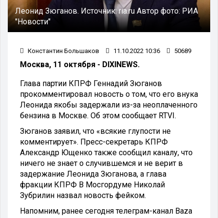
Леонид Зюганов.
Источник:
ria.ru
Автор фото:
РИА
"Новости"
Константин Большаков
11.10.2022 10:36
50689
Москва, 11 октября - DIXINEWS.
Глава партии КПРФ Геннадий Зюганов
прокомментировал новость о том, что его внука
Леонида якобы задержали из-за неоплаченного
бензина в Москве. Об этом сообщает RTVI.
Зюганов заявил, что «всякие глупости не
комментирует». Пресс-секретарь КПРФ
Александр Ющенко также сообщил каналу, что
ничего не знает о случившемся и не верит в
задержание Леонида Зюганова, а глава
фракции КПРФ В Мосгордуме Николай
Зубрилин назвал новость фейком.
Напомним, ранее сегодня телеграм-канал Baza