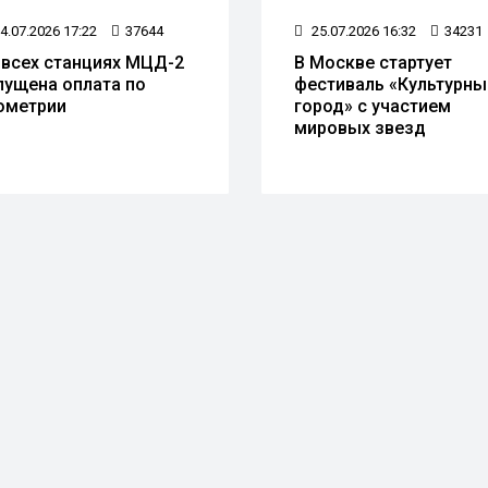
4.07.2026 17:22
37644
25.07.2026 16:32
34231
 всех станциях МЦД-2
В Москве стартует
пущена оплата по
фестиваль «Культурны
ометрии
город» с участием
мировых звезд