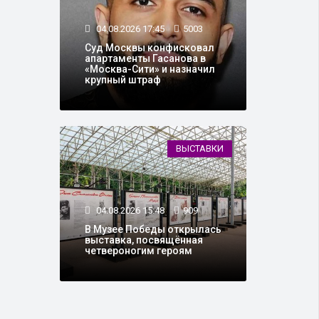
04.08.2026 17:45
5003
Суд Москвы конфисковал
апартаменты Гасанова в
«Москва-Сити» и назначил
крупный штраф
ВЫСТАВКИ
04.08.2026 15:48
909
В Музее Победы открылась
выставка, посвящённая
четвероногим героям