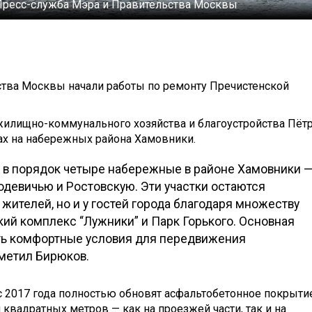
Пресс-служба Мэра и Правительства Москвы
ства Москвы начали работы по ремонту Пречистенской
илищно-коммунального хозяйства и благоустройства Пёт
ах на набережных района Хамовники.
и в порядок четыре набережные в районе Хамовники 
девичью и Ростовскую. Эти участки остаются
жителей, но и у гостей города благодаря множеству
ий комплекс “Лужники” и Парк Горького. Основная
ать комфортные условия для передвижения
тметил Бирюков.
 2017 года полностью обновят асфальтобетонное покрытие
квадратных метров — как на проезжей части, так и на