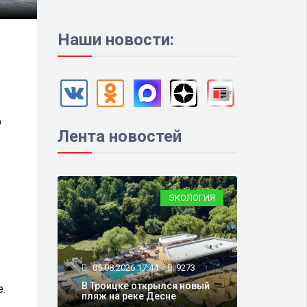
Наши новости:
р
Лента новостей
—
ЭКОЛОГИЯ
05.08.2026 17:44
9273
В Троицке открылся новый
.
пляж на реке Десне