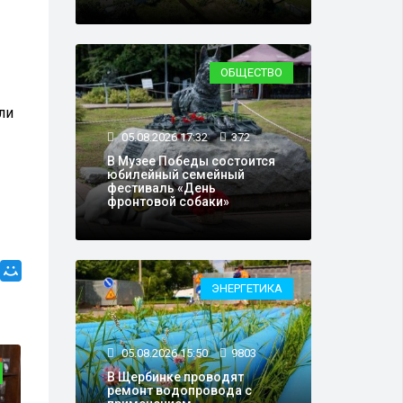
ОБЩЕСТВО
ли
05.08.2026 17:32
372
В Музее Победы состоится
юбилейный семейный
фестиваль «День
фронтовой собаки»
ЭНЕРГЕТИКА
05.08.2026 15:50
9803
ОБЩЕСТВО
В Щербинке проводят
ремонт водопровода с