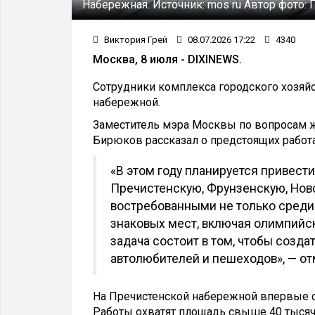
Набережная.
Источник:
mos ru
Автор фото:
Виктория Грей
08.07.2026 17:22
4340
Москва, 8 июля - DIXINEWS.
Сотрудники комплекса городского хозяй
набережной.
Заместитель мэра Москвы по вопросам ж
Бирюков рассказал о предстоящих работ
«В этом году планируется привест
Пречистенскую, Фрунзенскую, Ново
востребованными не только среди 
знаковых мест, включая олимпийск
задача состоит в том, чтобы созд
автолюбителей и пешеходов», — о
На Пречистенской набережной впервые с
Работы охватят площадь свыше 40 тысяч 