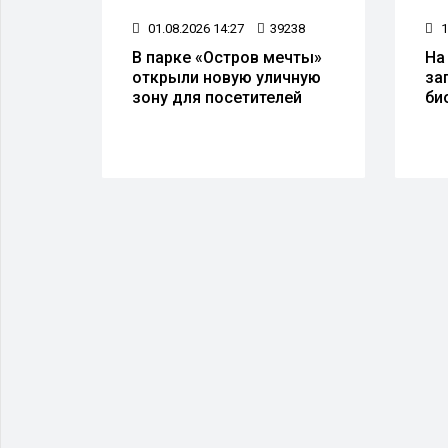
07
01.08.2026 14:27
39238
1
а
В парке «Остров мечты»
На
открыли новую уличную
за
 50
зону для посетителей
би
тов