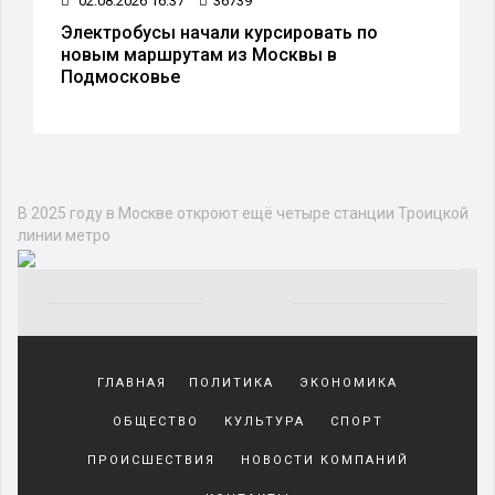
02.08.2026 16:37
36739
Электробусы начали курсировать по
новым маршрутам из Москвы в
Подмосковье
В 2025 году в Москве откроют ещё четыре станции Троицкой
линии метро
Yakından
tanıdığı
ГЛАВНАЯ
ПОЛИТИКА
ЭКОНОМИКА
sürekli
beraber
ОБЩЕСТВО
КУЛЬТУРА
СПОРТ
zaman
geçirerek
ПРОИСШЕСТВИЯ
НОВОСТИ КОМПАНИЙ
günlerini