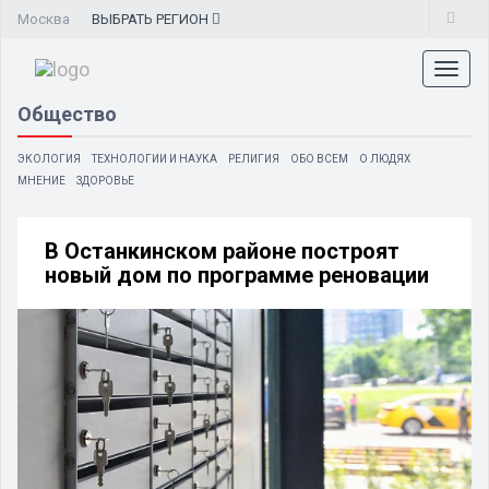
Москва
ВЫБРАТЬ
РЕГИОН
Toggl
naviga
Общество
ЭКОЛОГИЯ
ТЕХНОЛОГИИ И НАУКА
РЕЛИГИЯ
ОБО ВСЕМ
О ЛЮДЯХ
МНЕНИЕ
ЗДОРОВЬЕ
В Останкинском районе построят
новый дом по программе реновации