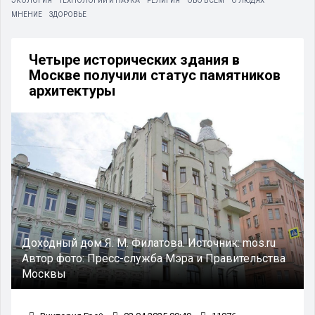
ЭКОЛОГИЯ
ТЕХНОЛОГИИ И НАУКА
РЕЛИГИЯ
ОБО ВСЕМ
О ЛЮДЯХ
МНЕНИЕ
ЗДОРОВЬЕ
Четыре исторических здания в
Москве получили статус памятников
архитектуры
Доходный дом Я. М. Филатова.
Источник:
mos.ru
Автор фото:
Пресс-служба Мэра и Правительства
Москвы