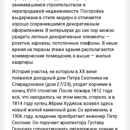
занимавшимся строительством и
перепродажей недвижимости. Постройка
выдержана в стиле модерн и отличается
хорошо сохранившимся декоративным
оформлением. В интерьерах до сих пор можно
увидеть лепные декоративные элементы —
розетки, карнизы, потолочные плафоны. В наше
время на первом этаже здания располагаются
коммерческие помещения, а выше — жилые
квартиры.
История участка, на котором в XX веке
появился доходный дом Петра Скопника на
Спиридоновке (дом 27/24), уходит корнями в
конец XVIII столетия. После пожара 1812 года
всё, что находилось на этом месте, сгорело, и в
1814 году купец Абрам Худяков возвёл здесь
новый жилой каменный дом. Со временем, в
1906 году, владение приобретает инженер Петр
Скопник. Он поручает архитектору Густаву
Гельриху спроектировать пятиэтажное здание в