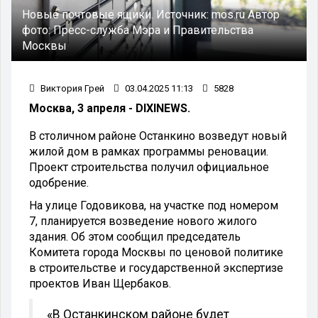
Новые почтовые ящики.
Источник:
mos.ru
Автор
фото:
Пресс-служба Мэра и Правительства
Москвы
Виктория Грей
03.04.2025 11:13
5828
Москва, 3 апреля - DIXINEWS.
В столичном районе Останкино возведут новый
жилой дом в рамках программы реновации.
Проект строительства получил официальное
одобрение.
На улице Годовикова, на участке под номером
7, планируется возведение нового жилого
здания. Об этом сообщил председатель
Комитета города Москвы по ценовой политике
в строительстве и государственной экспертизе
проектов Иван Щербаков.
«В Останкинском районе будет