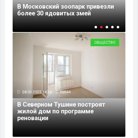
В Московский зоопарк привезли
Ог
более 30 ядовитых змей
ЦА
ОБЩЕСТВО
28.03.2025 14:26
38844
В Северном Тушине построят
жилой дом по программе
реновации