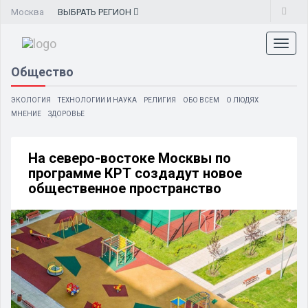
Москва
ВЫБРАТЬ
РЕГИОН
Toggl
naviga
Общество
ЭКОЛОГИЯ
ТЕХНОЛОГИИ И НАУКА
РЕЛИГИЯ
ОБО ВСЕМ
О ЛЮДЯХ
МНЕНИЕ
ЗДОРОВЬЕ
На северо-востоке Москвы по
программе КРТ создадут новое
общественное пространство