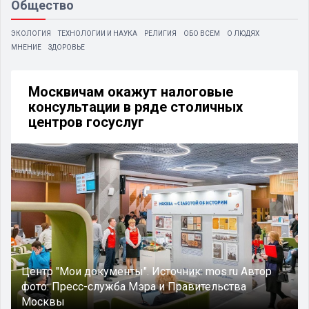
Общество
ЭКОЛОГИЯ
ТЕХНОЛОГИИ И НАУКА
РЕЛИГИЯ
ОБО ВСЕМ
О ЛЮДЯХ
МНЕНИЕ
ЗДОРОВЬЕ
Москвичам окажут налоговые
консультации в ряде столичных
центров госуслуг
Центр "Мои документы".
Источник:
mos.ru
Автор
фото:
Пресс-служба Мэра и Правительства
Москвы