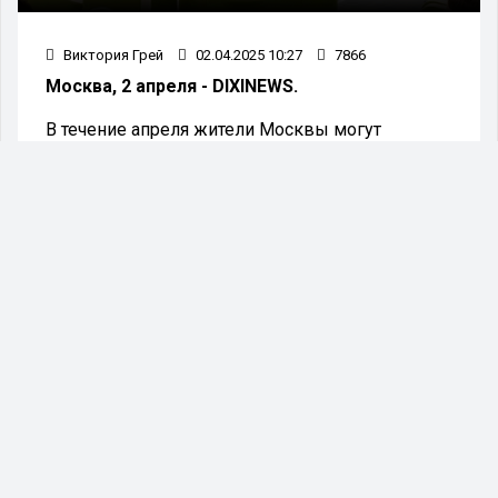
Виктория Грей
02.04.2025 10:27
7866
Москва, 2 апреля - DIXINEWS.
В течение апреля жители Москвы могут
обратиться за консультациями по вопросам
налогообложения к сотрудникам Федеральной
налоговой службы. Встречи проходят во
флагманских офисах «Мои документы», а также
во Дворце государственных услуг на ВДНХ.
Каждый четверг апреля — 3, 10, 17 и 24 числа —
в Москве будут работать мобильные
налоговые офисы. Горожане смогут обратиться
туда за консультацией с 12:00 до 20:00.
Специалисты Федеральной налоговой службы
объяснят, кто имеет право на получение
имущественных и социальных вычетов, а
также расскажут о возможности
воспользоваться налоговыми льготами для