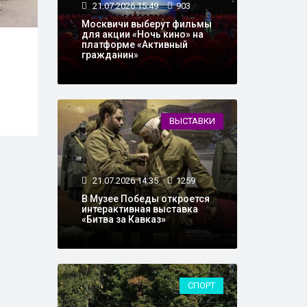
21.07.2026 15:49
903
Москвичи выберут фильмы
для акции «Ночь кино» на
платформе «Активный
30.06.2026 15:49
22025
14.0
гражданин»
Еще три московские
В Мо
школьницы сдали ЕГЭ на
40 т
максимальные 400
мест
баллов
КРТ
ВЫСТАВКИ
21.07.2026 14:35
1259
В Музее Победы откроется
интерактивная выставка
«Битва за Кавказ»
СПОРТ