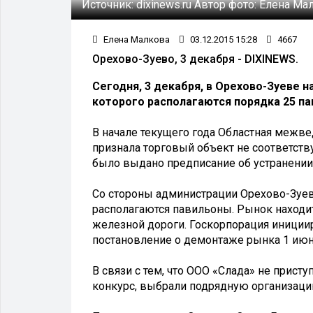
Источник:
dixinews.ru
Автор фото:
Елена Ма
Елена Малкова
03.12.2015 15:28
4667
Орехово-Зуево, 3 декабря - DIXINEWS.
Сегодня, 3 декабря, в Орехово-Зуеве 
которого располагаются порядка 25 па
В начале текущего года Областная межв
признала торговый объект не соответст
было выдано предписание об устранении 
Со стороны администрации Орехово-Зуев
располагаются павильоны. Рынок находи
железной дороги. Госкорпорация иниции
постановление о демонтаже рынка 1 июня
В связи с тем, что ООО «Слада» не прис
конкурс, выбрали подрядную организаци