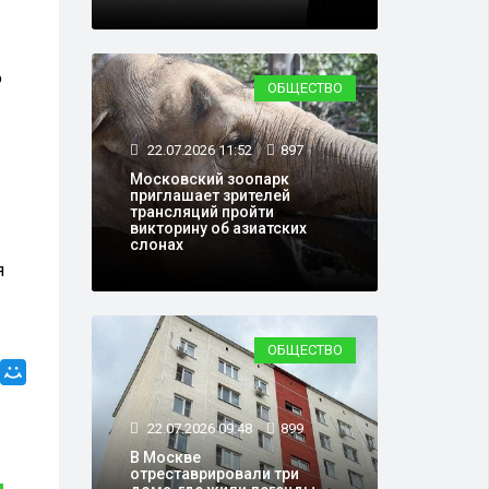
ю
ОБЩЕСТВО
22.07.2026 11:52
897
Московский зоопарк
приглашает зрителей
трансляций пройти
викторину об азиатских
слонах
я
ОБЩЕСТВО
22.07.2026 09:48
899
В Москве
отреставрировали три