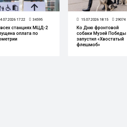
4.07.2026 17:22
34595
15.07.2026 18:15
29074
 всех станциях МЦД-2
Ко Дню фронтовой
пущена оплата по
собаки Музей Победы
ометрии
запустил «Хвостатый
флешмоб»