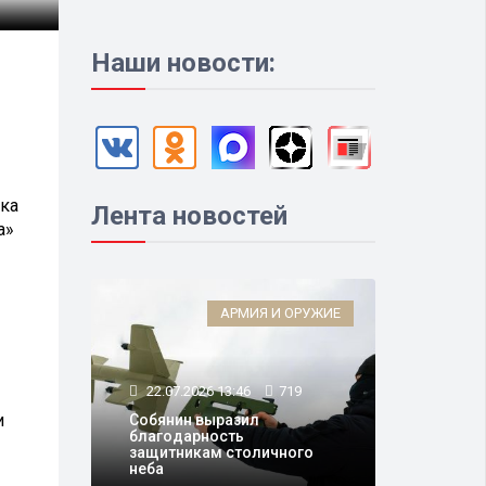
Наши новости:
нка
Лента новостей
а»
АРМИЯ И ОРУЖИЕ
22.07.2026 13:46
719
и
Собянин выразил
благодарность
защитникам столичного
неба