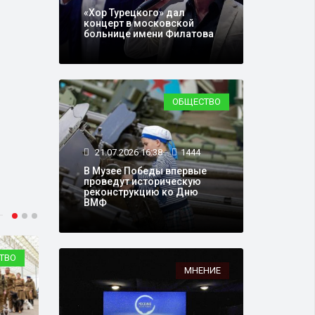
«Хор Турецкого» дал
концерт в московской
больнице имени Филатова
ОБЩЕСТВО
21.07.2026 16:38
1444
В Музее Победы впервые
проведут историческую
реконструкцию ко Дню
ВМФ
ТВО
О ЛЮДЯХ
МНЕНИЕ