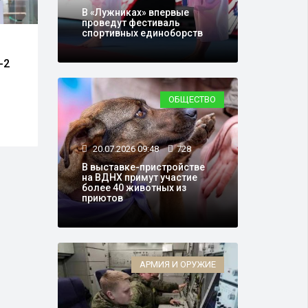
В «Лужниках» впервые
проведут фестиваль
спортивных единоборств
15.07.2026 18:15
29069
30.0
-2
Ко Дню фронтовой
Еще 
собаки Музей Победы
школ
запустил «Хвостатый
макс
ОБЩЕСТВО
флешмоб»
балл
20.07.2026 09:48
728
В выставке-пристройстве
на ВДНХ примут участие
более 40 животных из
приютов
АРМИЯ И ОРУЖИЕ