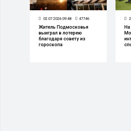
054
02.07.2026 09:48
47746
2
Житель Подмосковья
На
выиграл в лотерею
Мо
благодаря совету из
ин
гороскопа
сп