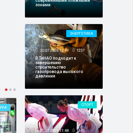
современными пляжными
зонами
ЭНЕРГЕТИКА
20.07.2026 13:47
1257
В ТиНАО подходит к
завершению
строительство
газопровода высокого
давления
СПОРТ
УКА
ОБЩЕСТВО
20.07.2026 11:48
1619