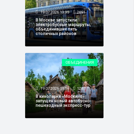
19.07.2026 13:35
2691
В Москве запустили
электробусные маршруты,
объединившие пять
столичных районов
ОБЪЕДИНЕНИЯ
19.07.2026 11:38
1267
В кинопарке «Москино»
запущен новый автобусно-
пешеходный экспресс-тур