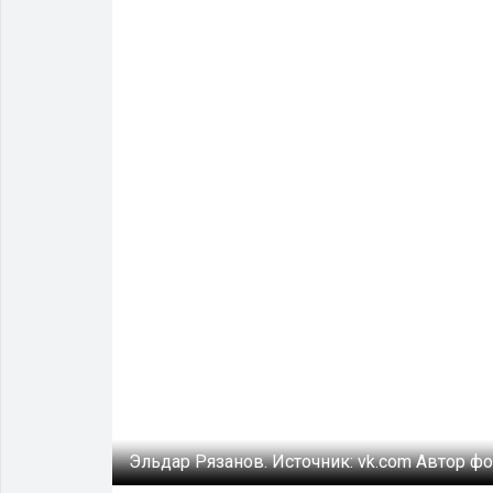
Эльдар Рязанов.
Источник:
vk.com
Автор фо