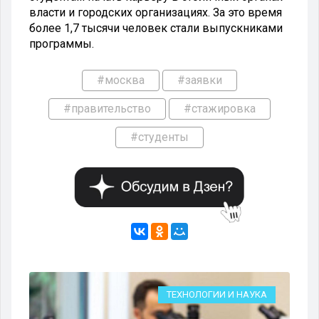
власти и городских организациях. За это время
более 1,7 тысячи человек стали выпускниками
программы.
#москва
#заявки
#правительство
#стажировка
#студенты
ИЯ
ТЕХНОЛОГИИ И НАУКА