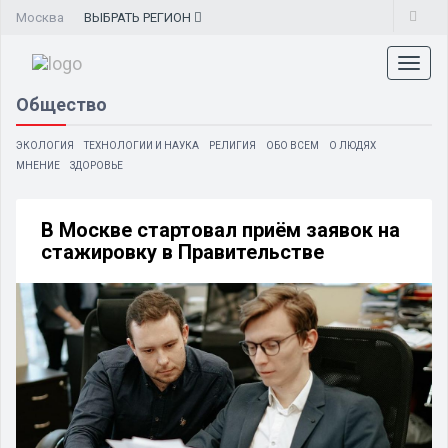
Москва
ВЫБРАТЬ
РЕГИОН
Toggl
naviga
Общество
ЭКОЛОГИЯ
ТЕХНОЛОГИИ И НАУКА
РЕЛИГИЯ
ОБО ВСЕМ
О ЛЮДЯХ
МНЕНИЕ
ЗДОРОВЬЕ
В Москве стартовал приём заявок на
стажировку в Правительстве