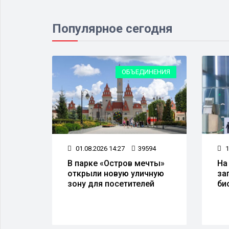
Популярное сегодня
ЕСТВО
ОБЪЕДИНЕНИЯ
19
01.08.2026 14:27
39594
1
а
В парке «Остров мечты»
На
открыли новую уличную
за
 50
зону для посетителей
би
тов