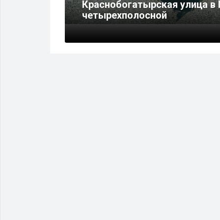
Музей
Краснобогатырская улица в 
ев»
четырехполосной