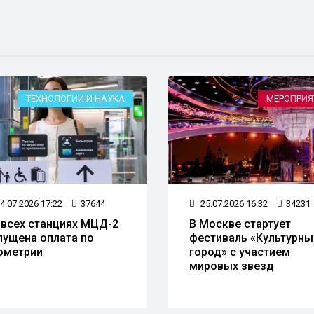
ТЕХНОЛОГИИ И НАУКА
МЕРОПРИЯ
4.07.2026 17:22
37644
25.07.2026 16:32
34231
 всех станциях МЦД-2
В Москве стартует
пущена оплата по
фестиваль «Культурны
ометрии
город» с участием
мировых звезд