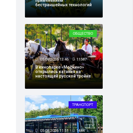
применением
бестраншейных технологий
ОБЩЕСТВО
05.08.2026 13:46
11587
В кинопарке «Москино»
открылись катания на
настоящей русской тройке
ТРАНСПОРТ
05.08.2026 11:51
1444