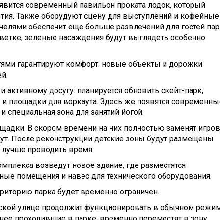
оявится современный павильон проката лодок, который
тия. Также оборудуют сцену для выступлений и кофейные
ачелями обеспечит еще больше развлечений для гостей пар
светке, зеленые насаждения будут выглядеть особенно
ями гарантируют комфорт: новые объекты и дорожки
й.
и активному досугу: планируется обновить скейт-парк,
 и площадки для воркаута. Здесь же появятся современны
и специальная зона для занятий йогой.
ощадки. В скором времени на них полностью заменят игро
сут. После реконструкции детские зоны будут размещены
е лучше проводить время.
мплекса возведут новое здание, где разместятся
ные помещения и навес для технического оборудования.
рриторию парка будет временно ограничен.
нской улице продолжит функционировать в обычном режим
нее проходившие в парке, временно переместят в зону