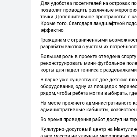
Для удобства посетителей на островах п
позволит проводить различные мероприя
точки. Дополнительное пространство с к
Кроме того, благодаря ландшафтной под
эффектно.
Гражданам с ограниченными возможност
разрабатываются с учетом их потребносте
Большая роль в проекте отведена спорту 
реконструировать мини-футбольное поле
корты для падел-тенниса с раздевалками 
В парке уже существуют две детские пл
оборудование, одну из площадок перене
рядом, чтобы ребята могли выбирать, гд
На месте прежнего административного ко
административные кабинеты, хозяйствен
Во время проведения работ доступ на те
Культурно-досуговый центр на Мантули
а все массовые уличные мероприятия, ра