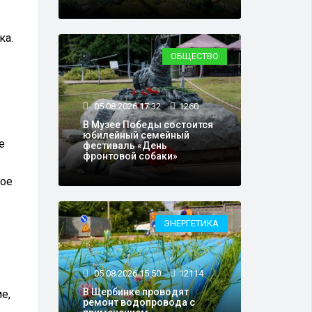
ка.
ОБЩЕСТВО
05.08.2026 17:32
1260
В Музее Победы состоится
юбилейный семейный
е
фестиваль «День
фронтовой собаки»
вое
ЭНЕРГЕТИКА
05.08.2026 15:50
12114
В Щербинке проводят
е,
ремонт водопровода с