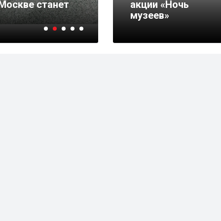
Москве станет
шоссе Энтузиастов в
акции «Ночь
бесплатным
музеев»