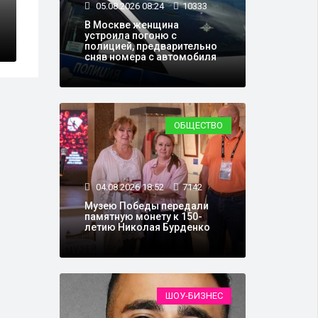
ременно стал
В центре Моск
05.08.2026 08:24
10333
и набережных
В Москве женщина
устроила погоню с
полицией, предварительно
сняв номера с автомобиля
ОБЩЕСТВО
04.08.2026 18:52
7142
Музею Победы передали
памятную монету к 150-
летию Николая Бурденко
ШОУ-БИЗНЕС