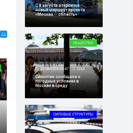
С 8 августа откроется
новый маршрут проекта
«Москва — область»
ОБЩЕСТВО
ОБЩЕСТВО
05.08.2026 09:47
1264
Синоптик сообщила о
погодных условиях в
Москве в среду
СИЛОВЫЕ СТРУКТУРЫ
18.05.2026 08:24
6
синовской развязки до