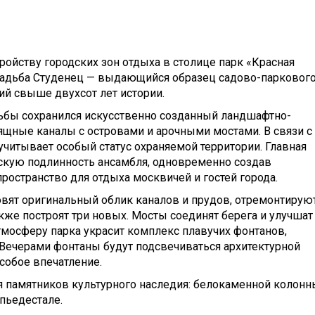
ройству городских зон отдыха в столице парк «Красная
садьба Студенец — выдающийся образец садово-парковог
ий свыше двухсот лет истории.
дьбы сохранился искусственно созданный ландшафтно-
ящные каналы с островами и арочными мостами. В связи с
учитывает особый статус охраняемой территории. Главная
ескую подлинность ансамбля, одновременно создав
ространство для отдыха москвичей и гостей города.
овят оригинальный облик каналов и прудов, отремонтирую
кже построят три новых. Мосты соединят берега и улучшат
Атмосферу парка украсит комплекс плавучих фонтанов,
 Вечерами фонтаны будут подсвечиваться архитектурной
собое впечатление.
 памятников культурного наследия: белокаменной колонн
пьедестале.