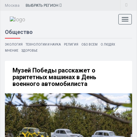
Москва
ВЫБРАТЬ
РЕГИОН
Toggl
naviga
Общество
ЭКОЛОГИЯ
ТЕХНОЛОГИИ И НАУКА
РЕЛИГИЯ
ОБО ВСЕМ
О ЛЮДЯХ
МНЕНИЕ
ЗДОРОВЬЕ
Музей Победы расскажет о
раритетных машинах в День
военного автомобилиста