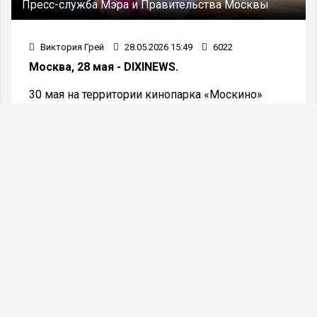
Пресс-служба Мэра и Правительства Москвы
Виктория Грей
28.05.2026 15:49
6022
Москва, 28 мая - DIXINEWS.
30 мая на территории кинопарка «Москино»
стартует летний сезон. Для москвичей и
приезжих подготовлены разнообразные
культурные мероприятия: музыкальные
праздники, открытые кинопоказы,
круглогодичный тюбинговый склон, экскурсии
по киносъёмочным локациям, а также другие
события.
С подробностями ознакомила Наталья
Сергунина, заместитель Мэра Москвы.
«На лето кинопарк подготовил
программу для всей семьи: культурно-
познавательную, гастрономическую,