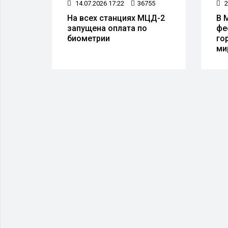
86
14.07.2026 17:22
36755
2
а
На всех станциях МЦД-2
В 
запущена оплата по
фе
 50
биометрии
го
тов
ми