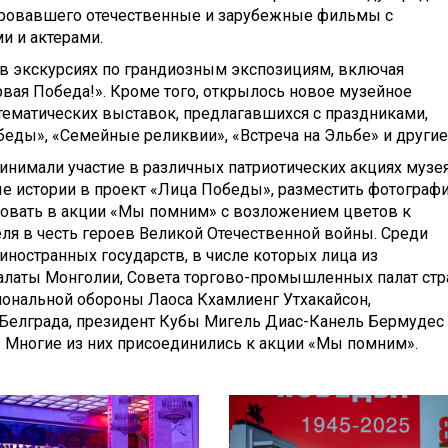
ировавшего отечественные и зарубежные фильмы с
и и актерами.
 в экскурсиях по грандиозным экспозициям, включая
рвая Победа!». Кроме того, открылось новое музейное
 тематических выставок, предлагавшихся с праздниками,
беды», «Семейные реликвии», «Встреча на Эльбе» и другие
ринимали участие в различных патриотических акциях музея
е истории в проект «Лица Победы», разместить фотограф
твовать в акции «Мы помним» с возложением цветов к
я в честь героев Великой Отечественной войны. Среди
иностранных государств, в числе которых лица из
латы Монголии, Совета торгово-промышленных палат стр
иональной обороны Лаоса Кхамлиенг Утхакайсон,
 Белграда, президент Кубы Мигель Диас-Канель Бермудес
 Многие из них присоединились к акции «Мы помним».