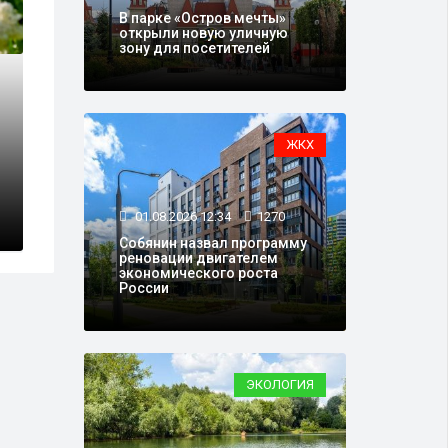
В парке «Остров мечты»
открыли новую уличную
зону для посетителей
04.05.2025 14:34
6
ЖКХ
игры КВН "Молодежь
Обзорные экск
толице
Большой спорт
01.08.2026 12:34
1270
Собянин назвал программу
реновации двигателем
экономического роста
России
ЭКОЛОГИЯ