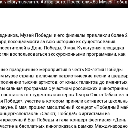
к:
victorymuseum.ru
Автор фото:
Пресс-служба Музея Побе
праздников, Музей Победы и его филиалы привлекли более 
орд посещаемости за всю историю их существования.
посетителей в День Победы, 9 мая. Культурная площадка
могли воспользоваться экскурсионными программами, как
ые праздничные мероприятия в честь 80-летия Победы.
ом музее страны включали патриотические песни и шедев
полнении тысячи артистов: от юных талантов до именитых
зыкальная программа с участием российских и иностранны
пектакль от студентов и актеров Театра Олега Табакова, а
ая Победа», участие в котором приняли активисты школьн
акануне, 8 мая, прошел масштабный концерт «Победный май
онцерт-спектакль «Салют, Победа!» с артистами из
ли красочный Бал Победы и гала-концерт фестиваля «День
частие в бесплатных кинопоказах в рамках Международно