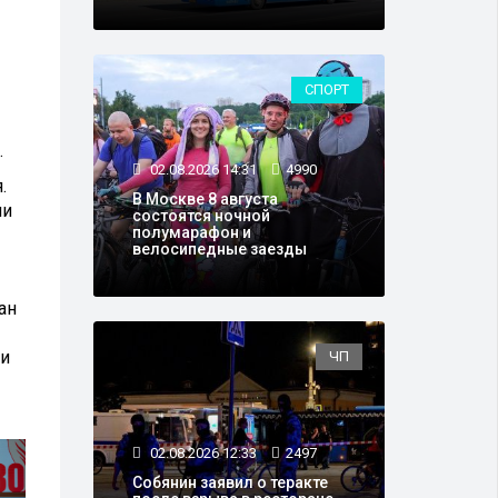
СПОРТ
.
02.08.2026 14:31
4990
.
В Москве 8 августа
ии
состоятся ночной
полумарафон и
велосипедные заезды
ан
 и
ЧП
02.08.2026 12:33
2497
Собянин заявил о теракте