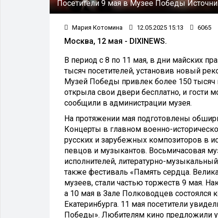
Посетители 9 мая в Музее Победы
Источни
Мария Котомина
12.05.2025 15:13
6065
Москва, 12 мая - DIXINEWS.
В период с 8 по 11 мая, в дни майских 
тысяч посетителей, установив новый рек
Музей Победы привлек более 150 тысяч 
открыла свои двери бесплатно, и гости 
сообщили в администрации музея.
На протяжении мая подготовлены обширн
Концерты в главном военно-историческ
русских и зарубежных композиторов в ис
певцов и музыкантов. Восьмичасовая му
исполнителей, литературно-музыкальный с
также фестиваль «Память сердца. Велик
музеев, стали частью торжеств 9 мая. Н
а 10 мая в Зале Полководцев состоялся к
Екатеринбурга. 11 мая посетители увиде
Победы». Любителям кино предложили у