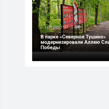
11.05.2025 17:27
7481
В парке «Северное Тушино»
дные
модернизировали Аллею Сла
Победы