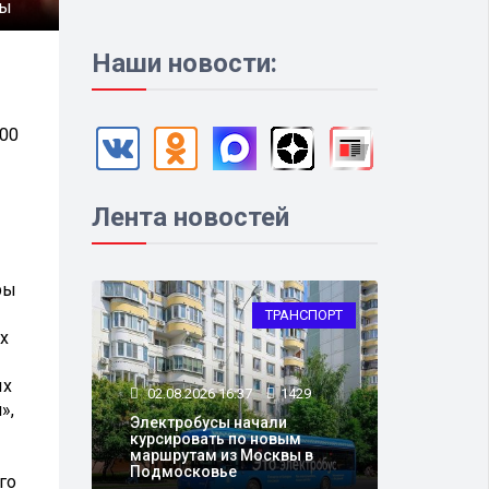
ды
Наши новости:
200
Лента новостей
ры
ТРАНСПОРТ
х
ых
02.08.2026 16:37
1429
»,
Электробусы начали
курсировать по новым
маршрутам из Москвы в
Подмосковье
го