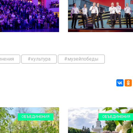
инения
#культура
#музейпобеды
ОБЪЕДИНЕНИЯ
ОБЪЕДИНЕНИЯ