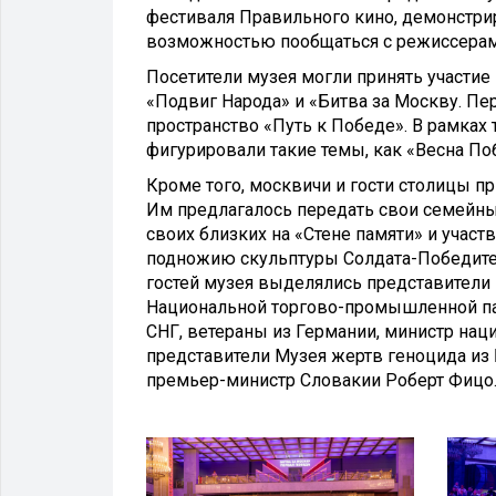
фестиваля Правильного кино, демонстр
возможностью пообщаться с режиссерам
Посетители музея могли принять участие
«Подвиг Народа» и «Битва за Москву. Пе
пространство «Путь к Победе». В рамках
фигурировали такие темы, как «Весна По
Кроме того, москвичи и гости столицы п
Им предлагалось передать свои семейны
своих близких на «Стене памяти» и учас
подножию скульптуры Солдата-Победител
гостей музея выделялись представители 
Национальной торгово-промышленной па
СНГ, ветераны из Германии, министр нац
представители Музея жертв геноцида из
премьер-министр Словакии Роберт Фицо.