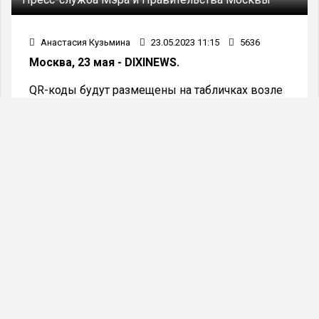
Анастасия Кузьмина
23.05.2023 11:15
5636
Москва, 23 мая - DIXINEWS.
QR-коды будут размещены на табличках возле
экспонатов. Посетители смогут отсканировать
коды с помощью своих мобильных устройств и
перейти на страницу, где будет представлена
более подробная информация о конкретном
экспонате и его истории.
Сотрудники профильных ведомств рассказали,
что это очень
удобный и современный способ
предоставления истории о музейных
экспонатах. QR-коды позволят посетителям
быстро и легко получить доступ к
интересующей их информации.
Также в музеях и выставочных
залах планируют установить дополнительные