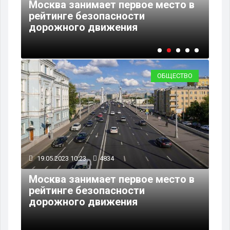
Москва занимает первое место в
рейтинге безопасности
В 
дорожного движения
до
ОБЩЕСТВО
19.05.2023 10:23
4834
Москва занимает первое место в
рейтинге безопасности
дорожного движения