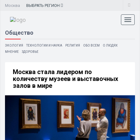
Москва
ВЫБРАТЬ
РЕГИОН
Toggl
naviga
Общество
ЭКОЛОГИЯ
ТЕХНОЛОГИИ И НАУКА
РЕЛИГИЯ
ОБО ВСЕМ
О ЛЮДЯХ
МНЕНИЕ
ЗДОРОВЬЕ
Москва стала лидером по
количеству музеев и выставочных
залов в мире