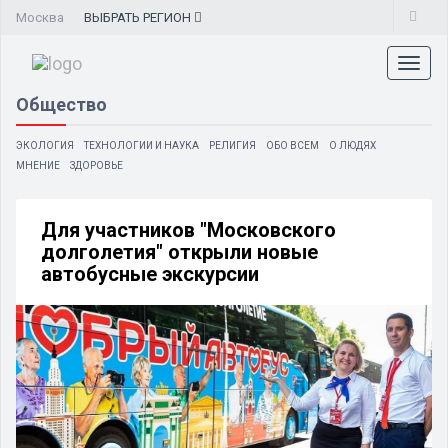
Москва
ВЫБРАТЬ
РЕГИОН
Toggl
naviga
Общество
ЭКОЛОГИЯ
ТЕХНОЛОГИИ И НАУКА
РЕЛИГИЯ
ОБО ВСЕМ
О ЛЮДЯХ
МНЕНИЕ
ЗДОРОВЬЕ
Для участников "Московского
долголетия" открыли новые
автобусные экскурсии