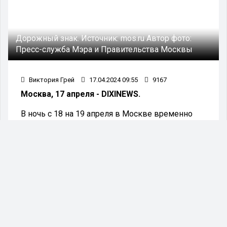
Дорожный знак.
Источник:
mos.ru
Автор фото:
Пресс-служба Мэра и Правительства Москвы
Виктория Грей
17.04.2024 09:55
9167
Москва, 17 апреля - DIXINEWS.
В ночь с 18 на 19 апреля в Москве временно
закроют движение на внешней стороне
Московской кольцевой автомобильной дороги
(МКАД).
В период с десяти часов вечера 18 апреля до
02:00 19 апреля движение транспорта будет
ограничено на внешней стороне МКАД от
Минского до Новорязанского шоссе.
Также автомобили не смогут проехать по
участку Новорязанского шоссе от дома 3,