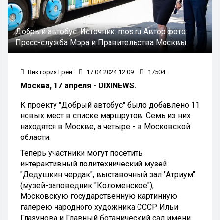
Добрый автобус.
Источник:
mos.ru
Автор фото:
Пресс-служба Мэра и Правительства Москвы
Виктория Грей
17.04.2024 12:09
17504
Москва, 17 апреля - DIXINEWS.
К проекту "Добрый автобус" было добавлено 11
новых мест в списке маршрутов. Семь из них
находятся в Москве, а четыре - в Московской
области.
Теперь участники могут посетить
интерактивный политехнический музей
"Дедушкин чердак", выставочный зал "Атриум"
(музей-заповедник "Коломенское"),
Московскую государственную картинную
галерею народного художника СССР Ильи
Глазунова и Главный ботанический сад имени