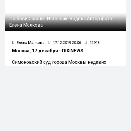
Любовь Соболь.
Источник:
Яндекс
Автор фото:
Елена Малкова
Елена Малкова
17.12.2019 20:06
12913
Москва, 17 декабря - DIXINEWS.
Симоновский суд города Москвы недавно
отказал в удовлетворении требований
владельца местной лапшичной.Об этом
сообщили сегодня, 17 декабря в эфире
радиостанции «Говорит Москва».
По словам СМИ местный бизнесмен пытался
взыскать с организаторов
несанкционированной акции 3 августа в
Москве 100 тысяч рублей. Ими были
оппозиционеры Любовь Соболь и Георгий