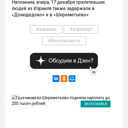
Напомним, вчера, 17 декабря прилетевших
людей из Израиля также задержали в
«Домодедово» и в «Шереметьево».
#израиль
#аэропорт
#безопасность
РТ
ЭКОНОМИКА