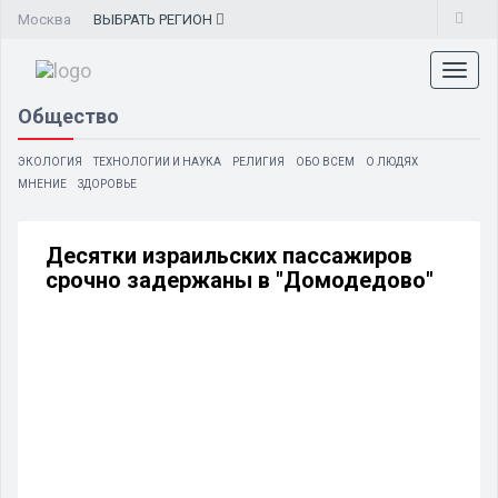
Москва
ВЫБРАТЬ
РЕГИОН
Toggl
naviga
Общество
ЭКОЛОГИЯ
ТЕХНОЛОГИИ И НАУКА
РЕЛИГИЯ
ОБО ВСЕМ
О ЛЮДЯХ
МНЕНИЕ
ЗДОРОВЬЕ
Десятки израильских пассажиров
срочно задержаны в "Домодедово"