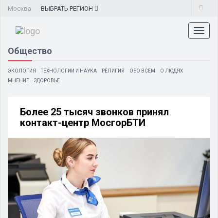
Москва
ВЫБРАТЬ
РЕГИОН
Toggl
naviga
Общество
ЭКОЛОГИЯ
ТЕХНОЛОГИИ И НАУКА
РЕЛИГИЯ
ОБО ВСЕМ
О ЛЮДЯХ
МНЕНИЕ
ЗДОРОВЬЕ
Более 25 тысяч звонков принял
контакт-центр МосгорБТИ