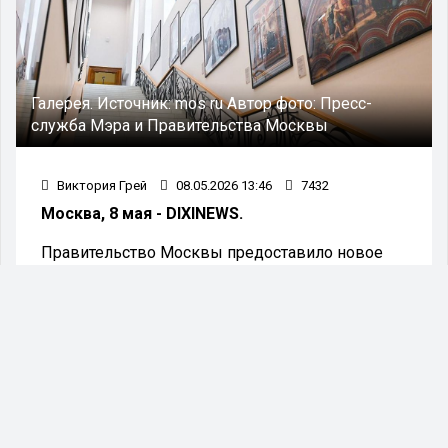
Галерея.
Источник:
mos ru
Автор фото:
Пресс-
служба Мэра и Правительства Москвы
Виктория Грей
08.05.2026 13:46
7432
Москва, 8 мая - DIXINEWS.
Правительство Москвы предоставило новое
здание в распоряжение Московской
государственной картинной галереи Василия
Нестеренко, которая находится в ведении
городского Департамента культуры.
Четырёхэтажное культурное учреждение
разместилось в Савёловском районе по адресу:
Бутырская улица, дом 1а. Об этом
проинформировала Екатерина Соловьева,