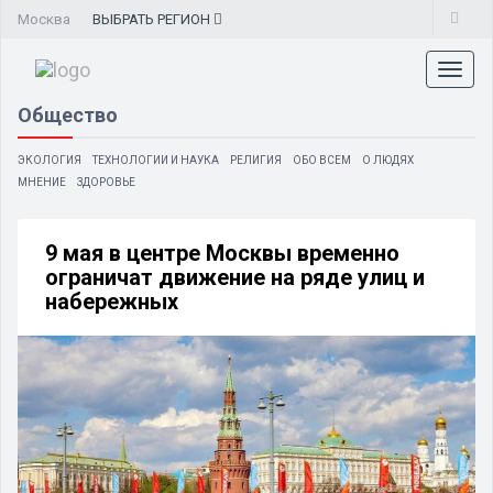
Москва
ВЫБРАТЬ
РЕГИОН
Toggl
naviga
Общество
ЭКОЛОГИЯ
ТЕХНОЛОГИИ И НАУКА
РЕЛИГИЯ
ОБО ВСЕМ
О ЛЮДЯХ
МНЕНИЕ
ЗДОРОВЬЕ
9 мая в центре Москвы временно
ограничат движение на ряде улиц и
набережных