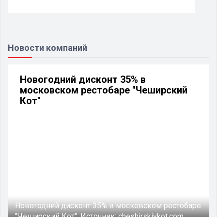
Новости компаний
Новогодний дисконт 35% в
московском рестобаре "Чеширский
Кот"
Новогодний дисконт 35% в московском рестобаре
"Чеширский Кот".
Источник:
cheshirskiykot.com