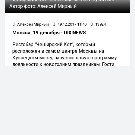
Автор фото:
Алексей Мирный
Алексей Мирный
19.12.2017 11:40
13924
Москва, 19 декабря - DIXINEWS.
Рестобар "Чеширский Кот", который
расположен в самом центре Москвы на
Кузнецком мосту, запустил новую программу
лояльности к новогодним праздникам. Гости
получат дисконтную карту со скидкой 35% на
всё.
«Я впервые пришел в ресторан "Чеширский
Кот" на бизнес-ланч - работаю здесь
неподалёку. Теперь я хожу сюда на обед
постоянно, так как ни в каком другом месте я не
видел таких изысканных и разнообразных
ланчей по столь демократичной цене. Я
приходил сюда на дискотеку и караоке с
друзьями в пятницу, теперь намерен отметь