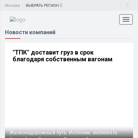
Москва
ВЫБРАТЬ
РЕГИОН
Toggl
naviga
Новости компаний
"ТПК" доставит груз в срок
благодаря собственным вагонам
Железнодорожный путь.
Источник:
dixinews.ru