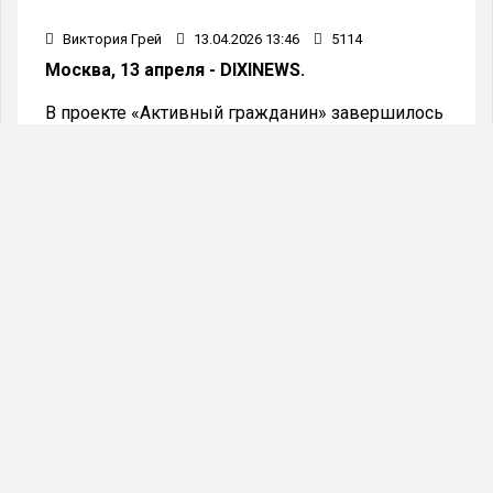
Виктория Грей
13.04.2026 13:46
5114
Москва, 13 апреля - DIXINEWS.
В проекте «Активный гражданин» завершилось
голосование, в ходе которого выбирали
весеннего амбассадора сервиса «Моспитомец»
на портале mos.ru. Жителям Москвы
предложили выбрать кандидата из 13
возможных вариантов. Участие в опросе
приняли более 153 тысяч человек.
Победителем стал молодой и энергичный пес
по кличке Доцент, который обитает в приюте
«Большой» (Северный административный
округ) и набрал 16 процентов голосов. Доцент
попал в приют еще щенком в 2022 году. Сейчас
это активная и жизнерадостная собака,
любящая вставать на задние лапы и
обниматься.