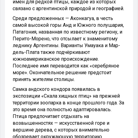
имён для редкой птицы, каждое из которых
связано с аргентинской природой и географией.
Среди предложенных — Аконкагуа, в честь
самой высокой горы Анд и Южного полушария,
Патагония, названная по известному региону, и
Перито-Морено, что отсылает к знаменитому
леднику Аргентины. Варианты Умауака и Мар-
дель-Плата также подчёркивают
южноамериканское происхождение.
Последнее имя переводится как «серебряное
море». Окончательное решение предстоит
принять жителям столицы.
Самка андского кондора появилась в
экспозиции «Скала хищных птиц» на прежней
территории зоопарка в конце прошлого года. За
это время она полностью адаптировалась.
Птица предпочитает отдыхать на
возвышенностях — искусственной горе и
вершине дерева, с которых внимательно
обозревает окружающую территорию.