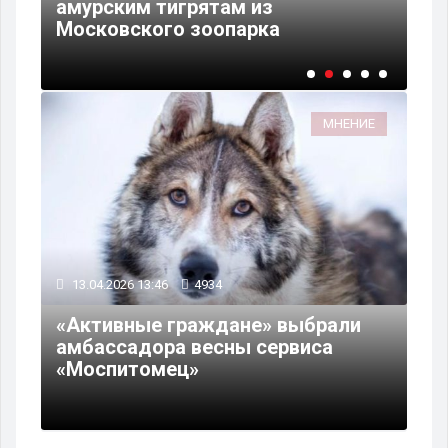
амурским тигрятам из
вы
Московского зоопарка
Мо
МНЕНИЕ
13.04.2026 13:46
4934
«Активные граждане» выбрали
амбассадора весны сервиса
«Моспитомец»