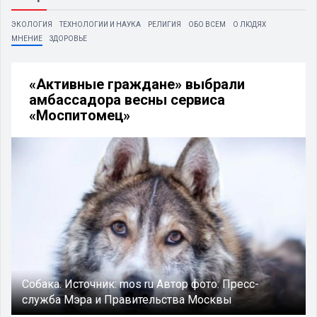
ЭКОЛОГИЯ
ТЕХНОЛОГИИ И НАУКА
РЕЛИГИЯ
ОБО ВСЕМ
О ЛЮДЯХ
МНЕНИЕ
ЗДОРОВЬЕ
«Активные граждане» выбрали
амбассадора весны сервиса
«Моспитомец»
Собака.
Источник:
mos ru
Автор фото:
Пресс-
служба Мэра и Правительства Москвы