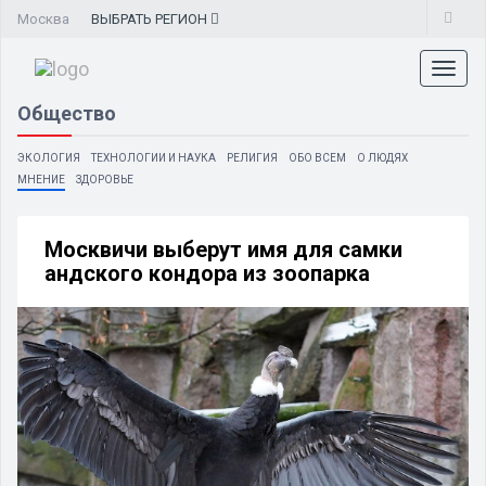
Москва
ВЫБРАТЬ
РЕГИОН
Toggl
naviga
Общество
ЭКОЛОГИЯ
ТЕХНОЛОГИИ И НАУКА
РЕЛИГИЯ
ОБО ВСЕМ
О ЛЮДЯХ
МНЕНИЕ
ЗДОРОВЬЕ
Москвичи выберут имя для самки
андского кондора из зоопарка