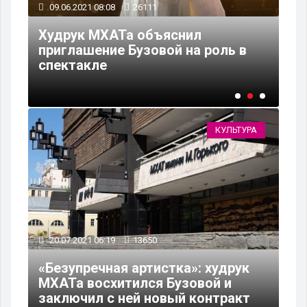
09.06.2021 08:08
26111
12
Худрук МХАТа объяснил
приглашение Бузовой на роль в
В 
спектакле
ар
КУЛЬТУРА
20.07.2021 06:19
13650
«Безупречная артистка»: худрук
МХАТа восхитился Бузовой и
заключил с ней новый контракт