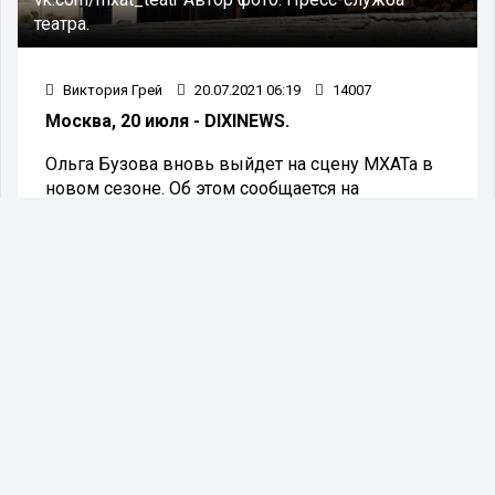
театра.
Виктория Грей
20.07.2021 06:19
14007
Москва, 20 июля - DIXINEWS.
Ольга Бузова вновь выйдет на сцену МХАТа в
новом сезоне. Об этом сообщается на
официальном сайте театра.
Художественный руководитель театра Эдуард
Бояков заявил, что работа теледивы во МХАТ
им. М.Горького вызывает у него уважение.
«Мы поставили Бузову как Бузову, и она
справилась с задачей. Мы с ней очень серьёзно
работали, и то, как она пашет — с утра в классе,
через полтора часа на примерке, — вызывает
уважение. В этом отношении она просто
безупречная артистка», — приводит слова
Боякова «Известия».