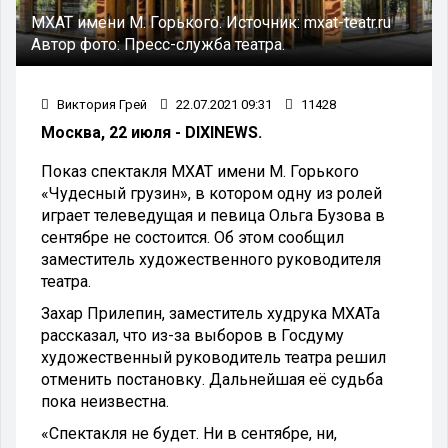
МХАТ имени М. Горького.
Источник:
mxat-teatr.ru
Автор фото:
Пресс-служба театра.
Виктория Грей
22.07.2021 09:31
11428
Москва, 22 июля - DIXINEWS.
Показ спектакля МХАТ имени М. Горького
«Чудесный грузин», в котором одну из ролей
играет телеведущая и певица Ольга Бузова в
сентябре не состоится. Об этом сообщил
заместитель художественного руководителя
театра.
Захар Прилепин, заместитель худрука МХАТа
рассказал, что из-за выборов в Госдуму
художественный руководитель театра решил
отменить постановку. Дальнейшая её судьба
пока неизвестна.
«Спектакля не будет. Ни в сентябре, ни,