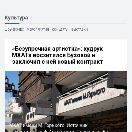
Культура
ШОУ-БИЗНЕС
МЕРОПРИЯТИЯ
КОНЦЕРТЫ
ВЫСТАВКИ
«Безупречная артистка»: худрук
МХАТа восхитился Бузовой и
заключил с ней новый контракт
МХАТ имени М. Горького.
Источник:
vk.com/mxat_teatr
Автор фото:
Пресс-служба