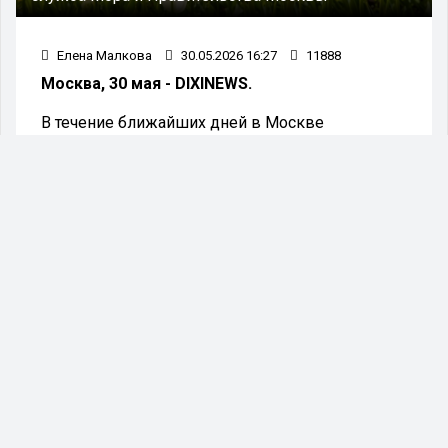
Елена Малкова
30.05.2026 16:27
11888
Москва, 30 мая - DIXINEWS.
В течение ближайших дней в Москве
ожидается повышение температуры воздуха до
23 градусов.
С приходом первых летних дней в столице
прогнозируется ощутимое повышение
температуры и кратковременные осадки.
В субботу, 30 мая, днем воздух прогреется до 14
градусов тепла. В ночь на воскресенье, 31 мая,
температура опустится до плюс семи градусов,
а дневные столбики термометров будут
находиться в диапазоне от 14 до 16 градусов.
К началу новой недели синоптики ожидают
дальнейшее потепление. В ночь на
понедельник, 1 июня, температурные значения