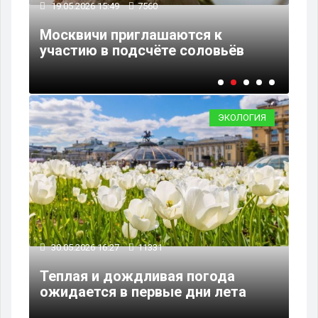
19.05.2026 15:49
7560
17
Москвичи приглашаются к
В 
участию в подсчёте соловьёв
пр
ЭКОЛОГИЯ
30.05.2026 16:27
11331
Теплая и дождливая погода
ожидается в первые дни лета