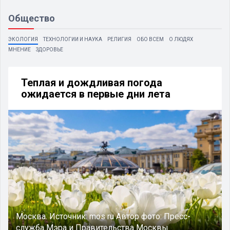
Общество
ЭКОЛОГИЯ
ТЕХНОЛОГИИ И НАУКА
РЕЛИГИЯ
ОБО ВСЕМ
О ЛЮДЯХ
МНЕНИЕ
ЗДОРОВЬЕ
Теплая и дождливая погода
ожидается в первые дни лета
Москва.
Источник:
mos ru
Автор фото:
Пресс-
служба Мэра и Правительства Москвы