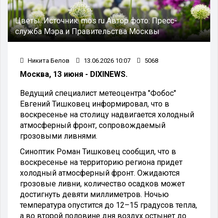
Цветы. Источник: mos ru Автор фото: Пресс-
служба Мэра и Правительства Москвы
Никита Белов
13.06.2026 10:07
5068
Москва, 13 июня - DIXINEWS.
Ведущий специалист метеоцентра "Фобос"
Евгений Тишковец информировал, что в
воскресенье на столицу надвигается холодный
атмосферный фронт, сопровождаемый
грозовыми ливнями.
Синоптик Роман Тишковец сообщил, что в
воскресенье на территорию региона придет
холодный атмосферный фронт. Ожидаются
грозовые ливни, количество осадков может
достигнуть девяти миллиметров. Ночью
температура опустится до 12–15 градусов тепла,
а во второй половине дня воздух остынет до