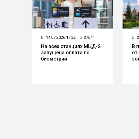
59
14.07.2026 17:22
37644
0
а
На всех станциях МЦД-2
В 
запущена оплата по
от
 50
биометрии
зо
тов