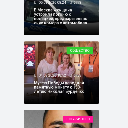
05.08.2026 08:24
6773
В Москве женщина
устроила погоню с
полицией, предварительно
сняв номера с автомобиля
ОБЩЕСТВО
04.08.2026 18:52
6783
Музею Победы передали
памятную монету к 150-
летию Николая Бурденко
ШОУ-БИЗНЕС