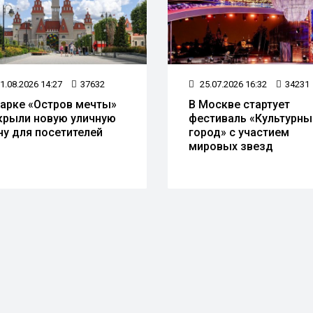
1.08.2026 14:27
37632
25.07.2026 16:32
34231
парке «Остров мечты»
В Москве стартует
крыли новую уличную
фестиваль «Культурны
ну для посетителей
город» с участием
мировых звезд