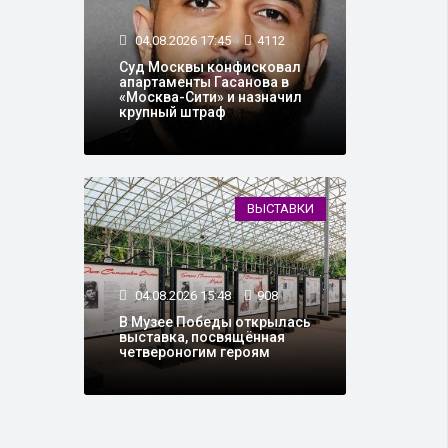
04.08.2026 17:45
4112
Суд Москвы конфисковал
апартаменты Гасанова в
«Москва-Сити» и назначил
крупный штраф
ВЫСТАВКИ
04.08.2026 15:48
908
В Музее Победы открылась
выставка, посвящённая
четвероногим героям