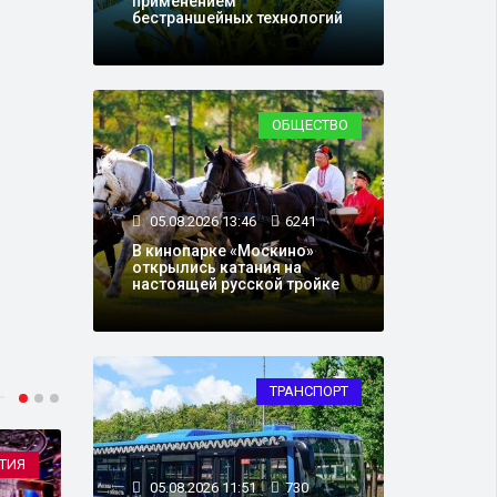
применением
бестраншейных технологий
ОБЩЕСТВО
05.08.2026 13:46
6241
В кинопарке «Москино»
открылись катания на
настоящей русской тройке
ТРАНСПОРТ
ТИЯ
ОБЩЕСТВО
05.08.2026 11:51
730